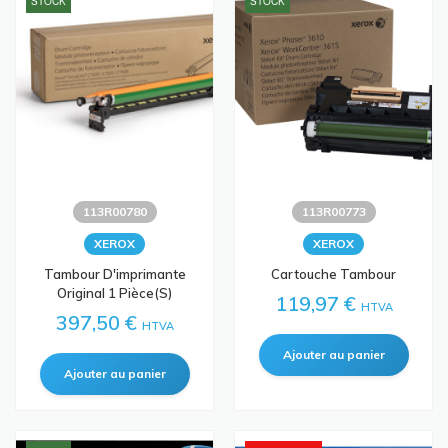
STOCK
STOCK
113R00780
113R00773
XEROX
XEROX
Tambour D'imprimante
Cartouche Tambour
Original 1 Pièce(s)
119,97 €
HTVA
397,50 €
HTVA