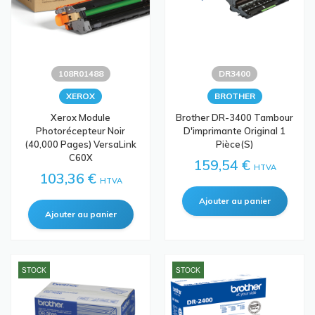
108R01488
DR3400
XEROX
BROTHER
Xerox Module
Brother DR-3400 Tambour
Photorécepteur Noir
D'imprimante Original 1
(40,000 Pages) VersaLink
Pièce(s)
C60X
159,54 €
HTVA
103,36 €
HTVA
STOCK
STOCK