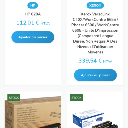
HP
XEROX
HP 828A
Xerox VersaLink
C40X/WorkCentre 6655 /
112,01 €
HTVA
Phaser 6600 / WorkCentre
6605 - Unité D'impression
(composant Longue
Durée, Non Requis À Des
Niveaux D'utilisation
Moyens)
339,54 €
HTVA
STOCK
STOCK