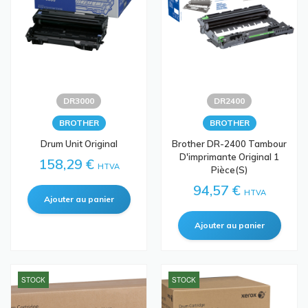
DR3000
DR2400
BROTHER
BROTHER
Drum Unit Original
Brother DR-2400 Tambour
D'imprimante Original 1
158,29 €
HTVA
Pièce(s)
94,57 €
HTVA
STOCK
STOCK