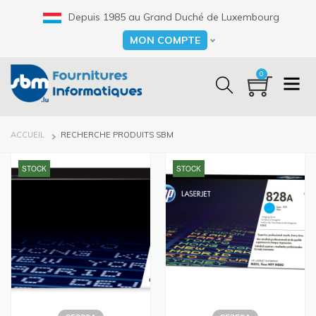
Aller
Depuis 1985 au Grand Duché de Luxembourg
au
contenu
MON COMPTE
Select your language
principal
0
FIL
ACCUEIL
RECHERCHE PRODUITS SBM
D'ARIANE
STOCK
STOCK