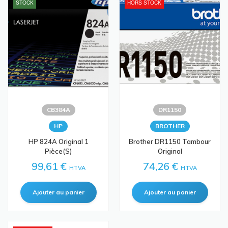
STOCK
HORS STOCK
CB384A
DR1150
HP
BROTHER
HP 824A Original 1
Brother DR1150 Tambour
Pièce(s)
Original
99,61 €
74,26 €
HTVA
HTVA