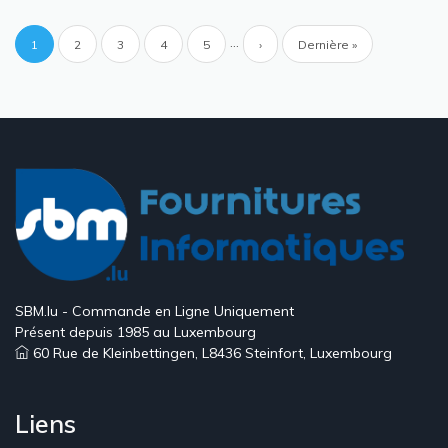
Pagination
…
Page
1
Page
2
Page
3
Page
4
Page
5
Page
›
Dernière
Dernière »
courante
suivante
page
SBM.lu - Commande en Ligne Uniquement
Présent depuis 1985 au Luxembourg
60 Rue de Kleinbettingen, L8436 Steinfort, Luxembourg
Liens