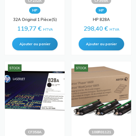
CF232A
CF359A
HP
HP
32A Original 1 Pièce(s)
HP 828A
119,77 €
298,40 €
HTVA
HTVA
STOCK
STOCK
CF358A
108R01121