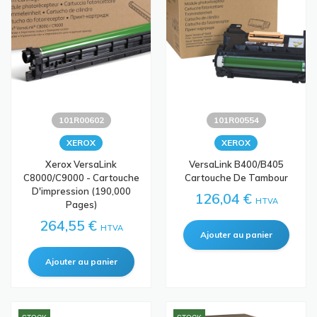
101R00602
101R00554
XEROX
XEROX
Xerox VersaLink
VersaLink B400/B405
C8000/C9000 - Cartouche
Cartouche De Tambour
D'impression (190,000
126,04 €
HTVA
Pages)
264,55 €
HTVA