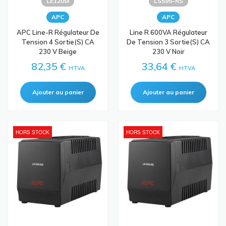
LE1200I
LS595-RS
APC
APC
APC Line-R Régulateur De
Line R 600VA Régulateur
Tension 4 Sortie(s) CA
De Tension 3 Sortie(s) CA
230 V Beige
230 V Noir
82,35 €
33,64 €
HTVA
HTVA
HORS STOCK
HORS STOCK