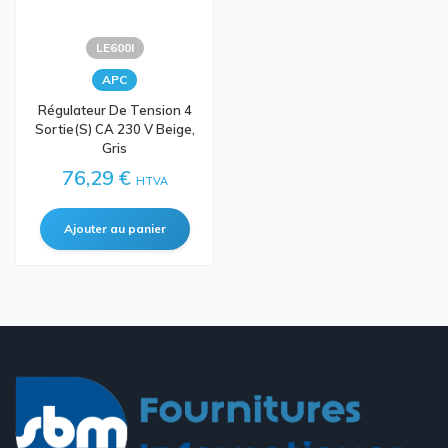
LE600I
APC
Régulateur De Tension 4
Sortie(s) CA 230 V Beige,
Gris
76,29 €
HTVA