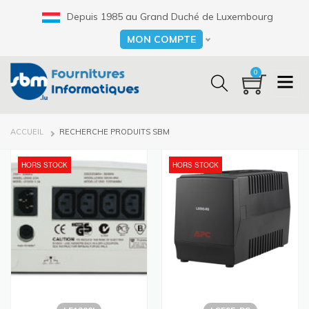
Aller
Depuis 1985 au Grand Duché de Luxembourg
au
contenu
MON COMPTE
Select your language
principal
0
FIL
ACCUEIL
RECHERCHE PRODUITS SBM
D'ARIANE
HORS STOCK
HORS STOCK