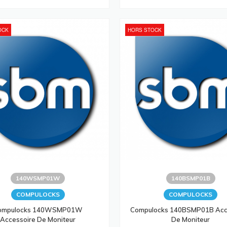
OCK
HORS STOCK
140WSMP01W
140BSMP01B
COMPULOCKS
COMPULOCKS
ompulocks 140WSMP01W
Compulocks 140BSMP01B Acc
Accessoire De Moniteur
De Moniteur