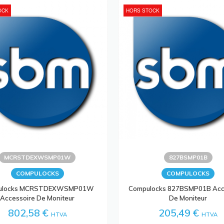
OCK
HORS STOCK
MCRSTDEXWSMP01W
827BSMP01B
COMPULOCKS
COMPULOCKS
ulocks MCRSTDEXWSMP01W
Compulocks 827BSMP01B Acc
Accessoire De Moniteur
De Moniteur
802,58 €
205,49 €
HTVA
HTVA