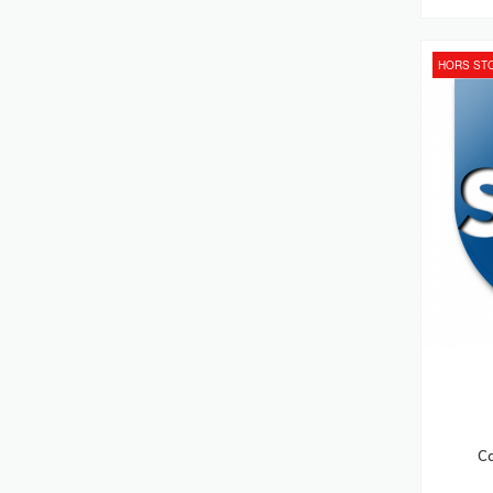
Ordinateurs Portables Notebooks
(222)
HORS ST
Adaptateurs De Puissance &
Onduleurs
(208)
Caméras De Sécurité
(195)
Stations D'accueil
(195)
Ordinateurs De Bureau PC
(182)
Batteries De L'onduleur
(173)
Vidéo-Projecteurs
(173)
Hubs & Concentrateurs
(163)
Serveurs De Stockage
(163)
Lecteurs USB Flash
(155)
Scanners
(152)
C
Affichages De Messages
(142)