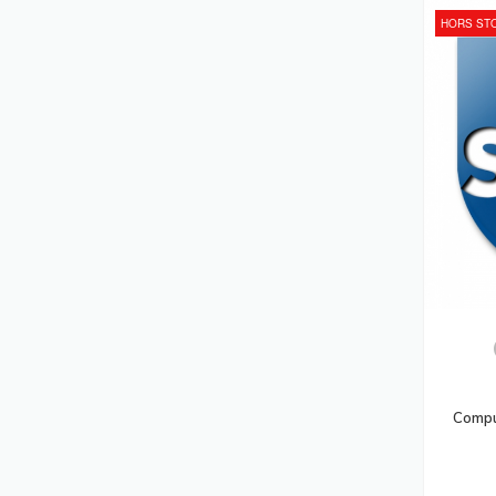
Souris
(286)
HORS ST
Laptops
(256)
Pièces De Rechange Pour Équipement
D'impression
(256)
Pare-Feux (matériel)
(250)
Sacoches D'ordinateurs Portables
(248)
Commutateurs Écran-Clavier-Souris
(245)
Points D'accès Réseaux Locaux Sans
Fil
(239)
Supports Et Boîtiers Des Caméras De
Sécurité
(236)
Cartes Et Adaptateurs D'interfaces
Comp
(227)
Accessoires Pour Lecteur De Code
Barres
(226)