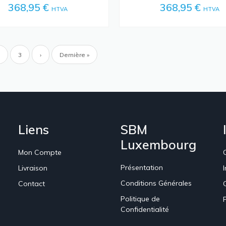
368,95 €
368,95 €
HTVA
HTVA
ion
Page
Page
3
Page
›
Dernière
Dernière »
e
suivante
page
Liens
SBM
Luxembourg
Mon Compte
Présentation
Livraison
Conditions Générales
Contact
Politique de
Confidentialité