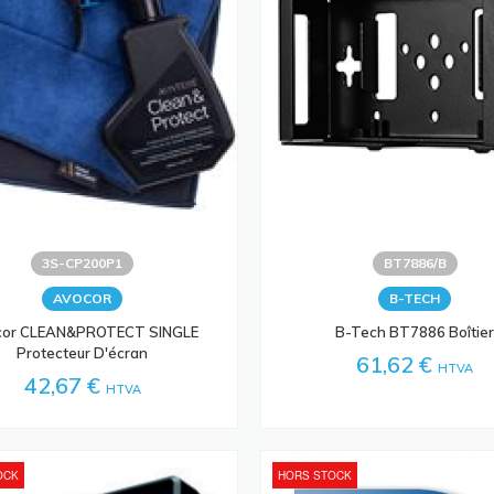
3S-CP200P1
BT7886/B
AVOCOR
B-TECH
cor CLEAN&PROTECT SINGLE
B-Tech BT7886 Boîtie
Protecteur D'écran
61,62 €
HTVA
42,67 €
HTVA
OCK
HORS STOCK