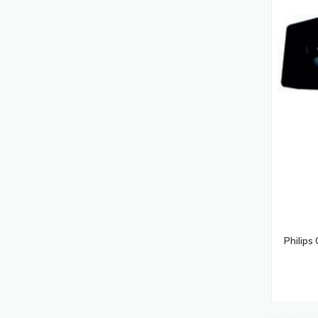
Armoires Rack
(381)
Filtres Anti-Reflets Pour Écran Et Filtres
De Confidentialité
(364)
Modules Émetteurs-Récepteurs De
Réseau
(345)
Accessoires De Montage De
Moniteurs
(331)
Montages Des Affichages De
Messages
(329)
Support Antivol Pour Tablettes
(326)
Imprimantes Multifonctions
(319)
Disques Durs
(318)
Philips
Security Software
(301)
Serveurs
(300)
Rubans D'étiquettes
(295)