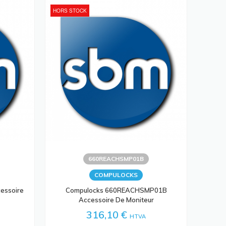
HORS STOCK
660REACHSMP01B
COMPULOCKS
essoire
Compulocks 660REACHSMP01B
Accessoire De Moniteur
316,10 €
HTVA