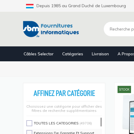
Aller
Depuis 1985 au Grand Duché de Luxembourg
au
contenu
principal
Câbles Selector
Catégories
Livraison
A Propo
STOCK
AFFINEZ PAR CATÉGORIE
Choisissez une catégorie pour afficher des
filtres de recherche supplémentaires
TOUTES LES CATEGORIES
(49706)
Extensions De Garantie Et Support