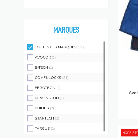
Écouteurs/casques
(594)
Moniteurs Écrans PC
(576)
Supports D'écrans
(571)
MARQUES
Disques SSD
(558)
Claviers Et Combos
(543)
TOUTES LES MARQUES
(31)
Lecteurs De Code Barres
(524)
AVOCOR
(1)
Processeurs
(512)
B-TECH
(1)
Écrans Et Protections Arrière De
COMPULOCKS
(21)
Téléphones Portables
(491)
ERGOTRON
(2)
Modules De Mémoire
(466)
Avo
KENSINGTON
(1)
Cartes Réseau
(433)
PHILIPS
(2)
Kits De Support
(408)
STARTECH
(2)
Frais D'aide Et Maintenance
(386)
TARGUS
(1)
Câbles Électriques
(382)
HORS ST