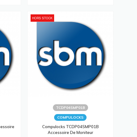
HORS STOCK
TCDP04SMP01B
COMPULOCKS
essoire
Compulocks TCDP04SMP01B
Accessoire De Moniteur