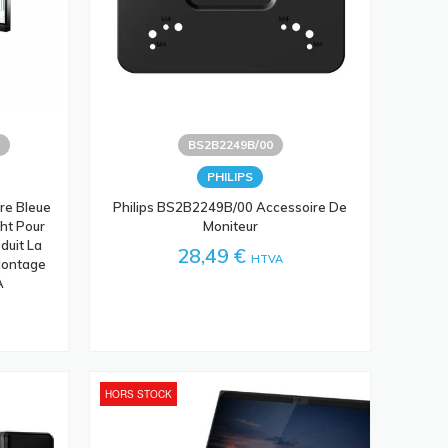
T
BS2B2249B/00
PHILIPS
re Bleue
Philips BS2B2249B/00 Accessoire De
ght Pour
Moniteur
duit La
28,49 €
HTVA
 Montage
A
HORS STOCK