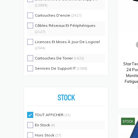
(12995)
Cartouches D'encre
(2417)
Câbles Réseaux Et Périphériques
(2127)
Licences Et Mises À Jour De Logiciel
(2044)
Cartouches De Toner
(1632)
StarTec
Services De Support IT
(1066)
24 Pou
Monite
Switch Commutateurs Réseaux
(1035)
Fatigu
Coques De Protection Pour
Téléphones Portables
(883)
STOCK
Alimentations D'énergie Non
Interruptibles
(719)
TOUT AFFICHER
(31)
Accessoires De Racks
STOCK
(689)
En Stock
(4)
Unités De Distribution D'énergie
(640)
Hors Stock
(27)