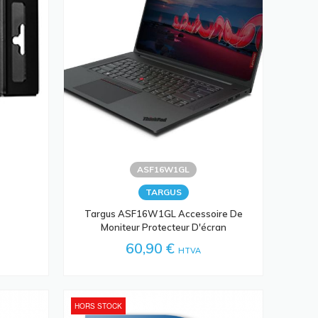
ASF16W1GL
TARGUS
r
Targus ASF16W1GL Accessoire De
Moniteur Protecteur D'écran
60,90 €
HTVA
HORS STOCK