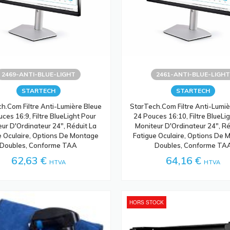
2469-ANTI-BLUE-LIGHT
2461-ANTI-BLUE-LIGH
STARTECH
STARTECH
h.com Filtre Anti-Lumière Bleue
StarTech.com Filtre Anti-Lumiè
ces 16:9, Filtre BlueLight Pour
24 Pouces 16:10, Filtre BlueLi
ur D'Ordinateur 24", Réduit La
Moniteur D'Ordinateur 24", Ré
e Oculaire, Options De Montage
Fatigue Oculaire, Options De
Doubles, Conforme TAA
Doubles, Conforme TA
62,63 €
64,16 €
HTVA
HTVA
HORS STOCK