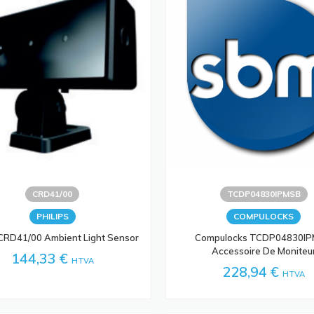
CRD41/00
TCDP04830IPMSB
PHILIPS
COMPULOCKS
 CRD41/00 Ambient Light Sensor
Compulocks TCDP04830I
Accessoire De Moniteu
144,33 €
HTVA
228,94 €
HTVA