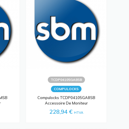
TCDP04105GA8SB
COMPULOCKS
PMSB
Compulocks TCDP04105GA8SB
r
Accessoire De Moniteur
228,94 €
HTVA