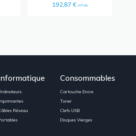
192,87 €
HTVA
Informatique
Consommables
Ordinateurs
Cartouche Encre
Imprimantes
Toner
Câbles Réseau
Clefs USB
Portables
Disques Vierges