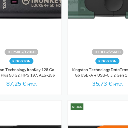
IKLP50G2/128GB
DTDEG2/256GB
KINGSTON
KINGSTON
ton Technology IronKey 128 Go
Kingston Technology DataTrav
 Plus 50 G2, FIPS 197, AES-256
Go USB-A + USB-C 3.2 Gen 
87,25 €
35,73 €
HTVA
HTVA
STOCK