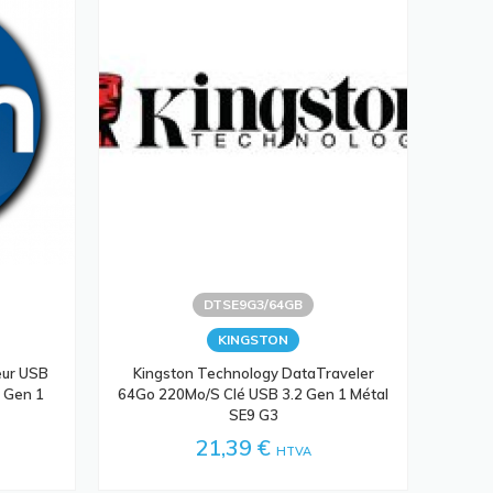
DTSE9G3/64GB
KINGSTON
eur USB
Kingston Technology DataTraveler
 Gen 1
64Go 220Mo/s Clé USB 3.2 Gen 1 Métal
SE9 G3
21,39 €
HTVA