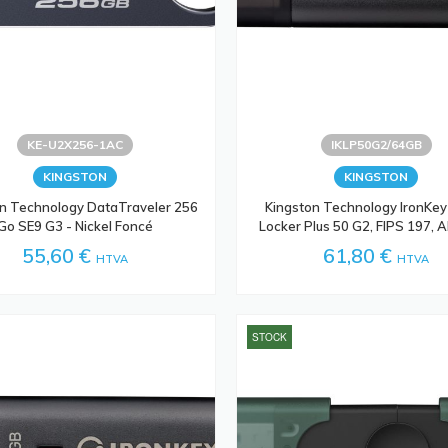
KE-U2X256-1AC
IKLP50G2/64GB
KINGSTON
KINGSTON
n Technology DataTraveler 256
Kingston Technology IronKey
Go SE9 G3 - Nickel Foncé
Locker Plus 50 G2, FIPS 197, 
55,60 €
61,80 €
HTVA
HTVA
STOCK