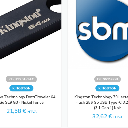
KE-U2X64-1AC
DT70/256GB
KINGSTON
KINGSTON
on Technology DataTraveler 64
Kingston Technology 70 Lect
Go SE9 G3 - Nickel Foncé
Flash 256 Go USB Type-C 3.2
(3.1 Gen 1) Noir
21,58 €
HTVA
32,62 €
HTVA