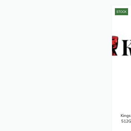
Ordinateurs Portables Notebooks
STOCK
(222)
Adaptateurs De Puissance &
Onduleurs
(208)
Caméras De Sécurité
(195)
Stations D'accueil
(195)
Ordinateurs De Bureau PC
(182)
Batteries De L'onduleur
(173)
Vidéo-Projecteurs
(173)
Hubs & Concentrateurs
(163)
Serveurs De Stockage
(163)
Lecteurs USB Flash
(155)
Kings
Scanners
(152)
512G
Affichages De Messages
(142)