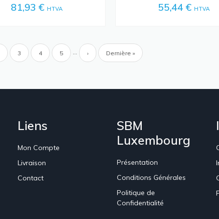
81,93 €
55,44 €
HTVA
HTVA
ion
…
Page
Page
3
Page
4
Page
5
Page
›
Dernière
Dernière »
e
suivante
page
Liens
SBM
Luxembourg
Mon Compte
Présentation
Livraison
Conditions Générales
Contact
Politique de
Confidentialité