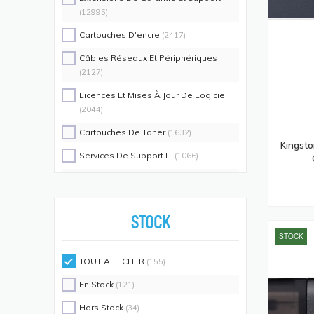
(12995)
Cartouches D'encre
(2417)
Câbles Réseaux Et Périphériques
(2127)
Licences Et Mises À Jour De Logiciel
(2044)
Cartouches De Toner
(1632)
Kingsto
Services De Support IT
(1066)
Switch Commutateurs Réseaux
(1035)
Coques De Protection Pour
Téléphones Portables
(883)
STOCK
STOCK
Alimentations D'énergie Non
Interruptibles
(719)
TOUT AFFICHER
(155)
Accessoires De Racks
(689)
En Stock
(121)
Unités De Distribution D'énergie
(640)
Hors Stock
(34)