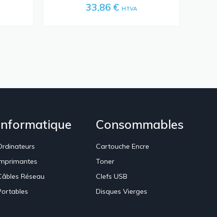
33,86 €
HTVA
Informatique
Consommables
Ordinateurs
Cartouche Encre
Imprimantes
Toner
Câbles Réseau
Clefs USB
Portables
Disques Vierges