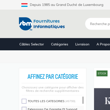
Aller
Depuis 1985 au Grand Duché de Luxembourg
au
contenu
principal
Câbles Selector
Catégories
Livraison
A Propo
STOCK
AFFINEZ PAR CATÉGORIE
Choisissez une catégorie pour afficher des
filtres de recherche supplémentaires
TOUTES LES CATEGORIES
(49799)
Extensions De Garantie Et Support