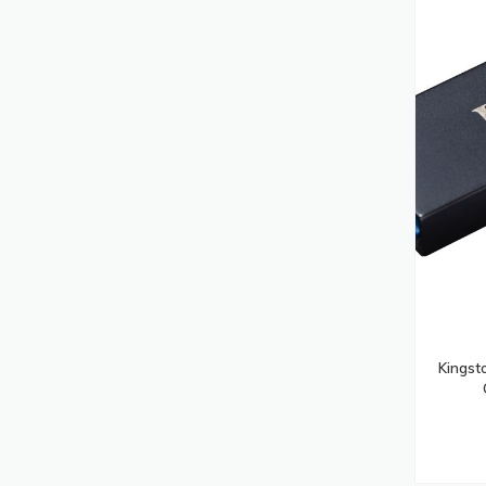
Souris
(286)
Laptops
(256)
Pièces De Rechange Pour Équipement
D'impression
(256)
Pare-Feux (matériel)
(250)
Sacoches D'ordinateurs Portables
(248)
Commutateurs Écran-Clavier-Souris
(245)
Points D'accès Réseaux Locaux Sans
Fil
(239)
Supports Et Boîtiers Des Caméras De
Kingst
Sécurité
(236)
Cartes Et Adaptateurs D'interfaces
(227)
Accessoires Pour Lecteur De Code
Barres
(226)