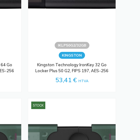
IKLP50G2/32GB
KINGSTON
 64 Go
Kingston Technology IronKey 32 Go
AES-256
Locker Plus 50 G2, FIPS 197, AES-256
53,41 €
HTVA
STOCK