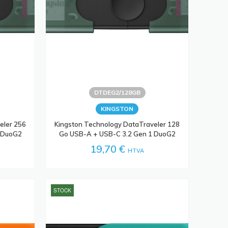
DTDEG2/128GB
KINGSTON
eler 256
Kingston Technology DataTraveler 128
1 DuoG2
Go USB-A + USB-C 3.2 Gen 1 DuoG2
19,70 €
HTVA
STOCK