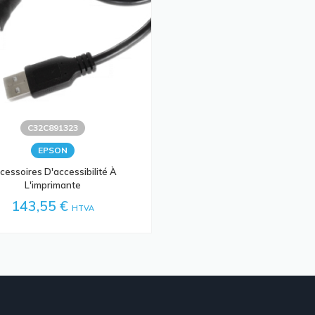
C32C891323
EPSON
cessoires D'accessibilité À
L'imprimante
143,55 €
HTVA