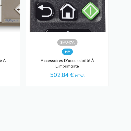
2MU47A
HP
té À
Accessoires D'accessibilité À
L'imprimante
502,84 €
HTVA