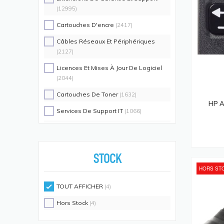
(12995)
Cartouches D'encre
(2417)
Câbles Réseaux Et Périphériques
(2127)
Licences Et Mises À Jour De Logiciel
(2044)
Cartouches De Toner
(1632)
HP A
Services De Support IT
(1066)
Switch Commutateurs Réseaux
(1035)
Coques De Protection Pour
Téléphones Portables
(883)
STOCK
HORS ST
Alimentations D'énergie Non
Interruptibles
(719)
TOUT AFFICHER
(4)
Accessoires De Racks
(689)
Hors Stock
(4)
Unités De Distribution D'énergie
(640)