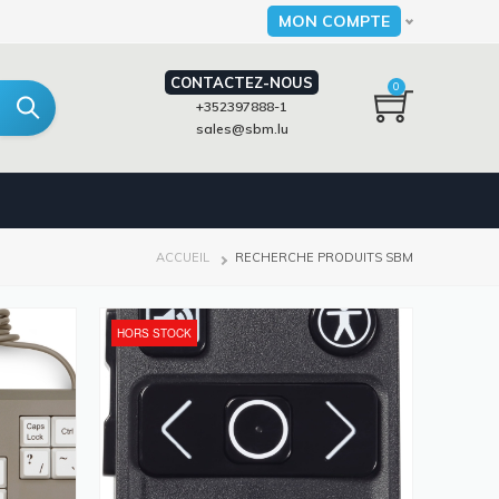
MON COMPTE
Select your language
CONTACTEZ-NOUS
0
+352397888-1
sales@sbm.lu
FIL
ACCUEIL
RECHERCHE PRODUITS SBM
D'ARIANE
HORS STOCK