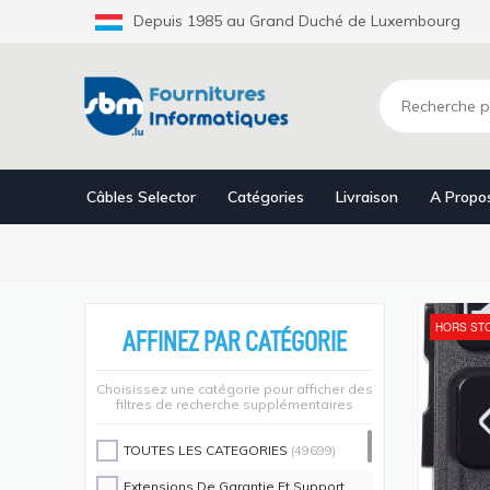
Aller
Depuis 1985 au Grand Duché de Luxembourg
au
contenu
principal
Câbles Selector
Catégories
Livraison
A Propo
HORS ST
AFFINEZ PAR CATÉGORIE
Choisissez une catégorie pour afficher des
filtres de recherche supplémentaires
TOUTES LES CATEGORIES
(49699)
Extensions De Garantie Et Support