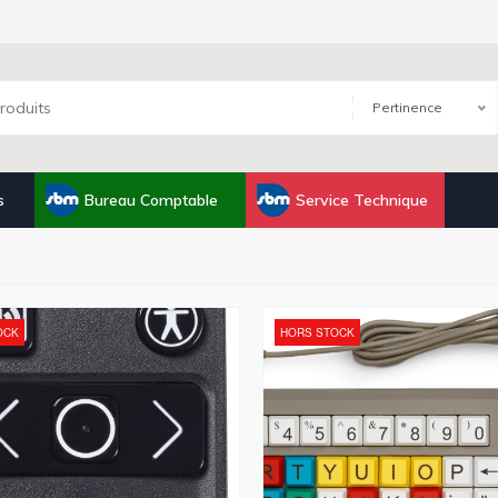
Pertinence
s
Bureau Comptable
Service Technique
OCK
HORS STOCK