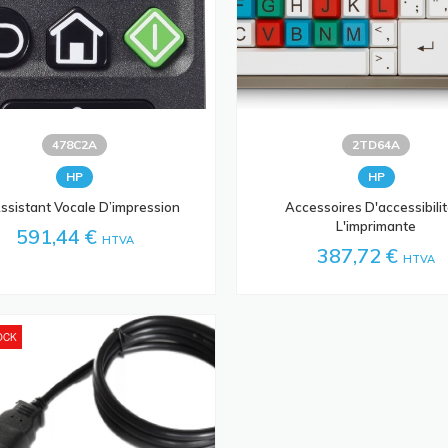
478C2A
2TD64A
HP
HP
ssistant Vocale D’impression
Accessoires D'accessibili
L'imprimante
591,44 €
HTVA
387,72 €
HTVA
OCK