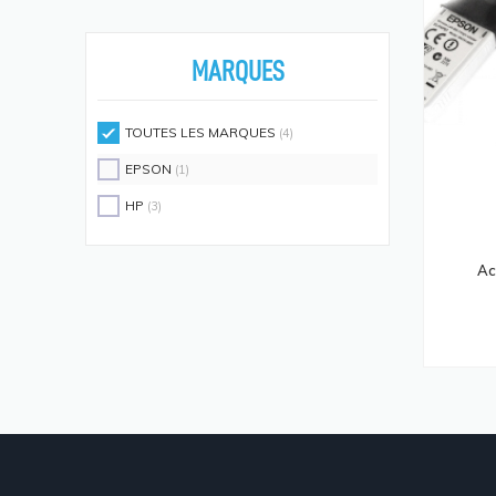
Écouteurs/casques
(594)
Moniteurs Écrans PC
(576)
MARQUES
Supports D'écrans
(571)
Disques SSD
(558)
TOUTES LES MARQUES
(4)
Claviers Et Combos
(543)
EPSON
(1)
Lecteurs De Code Barres
(524)
HP
(3)
Processeurs
(512)
Écrans Et Protections Arrière De
Ac
Téléphones Portables
(491)
Modules De Mémoire
(466)
Cartes Réseau
(433)
Kits De Support
(408)
Frais D'aide Et Maintenance
(386)
Câbles Électriques
(382)