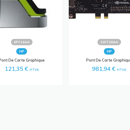
6FY14AA
1WT20AA
HP
HP
Pont De Carte Graphique
Pont De Carte Graphiq
121,35 €
981,94 €
HTVA
HTVA