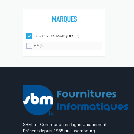
Écouteurs/casques
(594)
Moniteurs Écrans PC
(576)
MARQUES
Supports D'écrans
(571)
Disques SSD
(558)
TOUTES LES MARQUES
(3)
Claviers Et Combos
(543)
HP
(3)
Lecteurs De Code Barres
(524)
Processeurs
(512)
Écrans Et Protections Arrière De
Téléphones Portables
(491)
Modules De Mémoire
(466)
Cartes Réseau
(433)
Kits De Support
(408)
Frais D'aide Et Maintenance
(386)
SBM.lu - Commande en Ligne Uniquement
Câbles Électriques
(382)
Présent depuis 1985 au Luxembourg