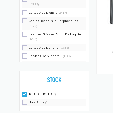
(12995)
Cartouches D'encre
(2417)
Câbles Réseaux Et Périphériques
(2127)
Licences Et Mises À Jour De Logiciel
(2044)
Cartouches De Toner
(1632)
Services De Support IT
(1066)
Switch Commutateurs Réseaux
(1035)
Coques De Protection Pour
Téléphones Portables
(883)
STOCK
Alimentations D'énergie Non
Interruptibles
(719)
TOUT AFFICHER
(3)
Accessoires De Racks
(689)
Hors Stock
(3)
Unités De Distribution D'énergie
(640)