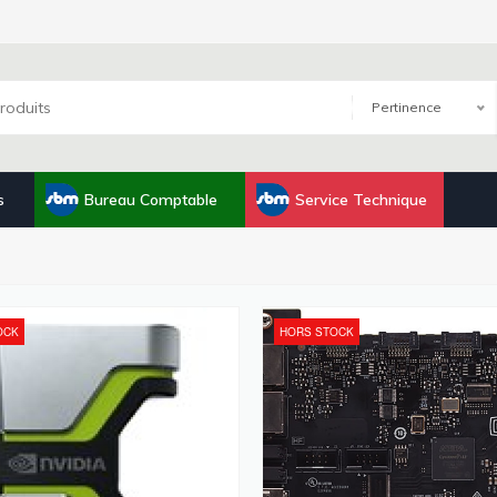
Pertinence
s
Bureau Comptable
Service Technique
OCK
HORS STOCK