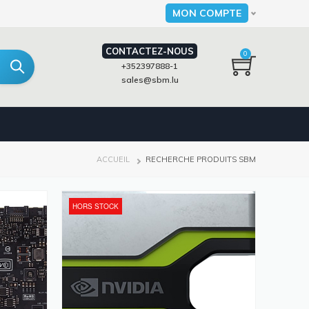
MON COMPTE
Select your language
CONTACTEZ-NOUS
0
+352397888-1
sales@sbm.lu
FIL
ACCUEIL
RECHERCHE PRODUITS SBM
D'ARIANE
HORS STOCK