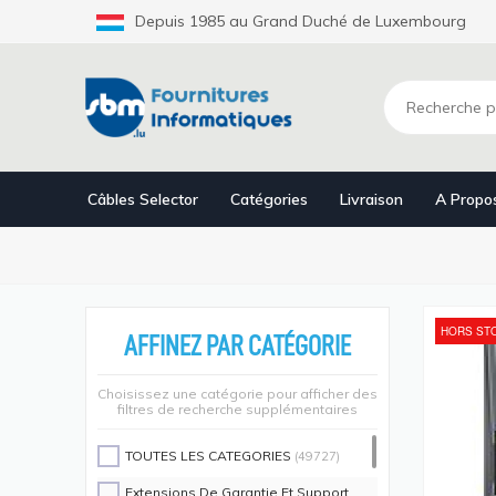
Aller
Depuis 1985 au Grand Duché de Luxembourg
au
contenu
principal
Câbles Selector
Catégories
Livraison
A Propo
HORS ST
AFFINEZ PAR CATÉGORIE
Choisissez une catégorie pour afficher des
filtres de recherche supplémentaires
TOUTES LES CATEGORIES
(49727)
Extensions De Garantie Et Support