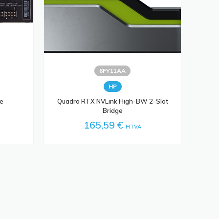
6FY11AA
HP
ue
Quadro RTX NVLink High-BW 2-Slot
Bridge
165,59 €
HTVA