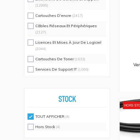
(12995)
Cartouches D'encre
(2417)
Câbles Réseaux Et Périphériques
(2127)
Licences Et Mises À Jour De Logiciel
(2044)
Cartouches De Toner
(1632)
Ver
Services De Support IT
(1066)
Switch Commutateurs Réseaux
(1035)
Coques De Protection Pour
Téléphones Portables
(883)
STOCK
HORS ST
Alimentations D'énergie Non
Interruptibles
(719)
TOUT AFFICHER
(4)
Accessoires De Racks
(689)
Hors Stock
(4)
Unités De Distribution D'énergie
(640)