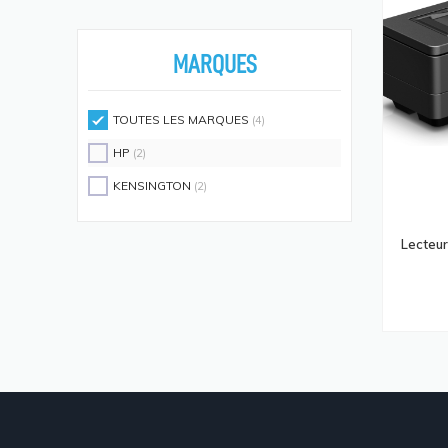
Écouteurs/casques
(594)
Moniteurs Écrans PC
(576)
MARQUES
Supports D'écrans
(571)
Disques SSD
(558)
TOUTES LES MARQUES
(4)
Claviers Et Combos
(543)
HP
(2)
Lecteurs De Code Barres
(524)
KENSINGTON
(2)
Processeurs
(512)
Écrans Et Protections Arrière De
Lecteur
Téléphones Portables
(491)
Modules De Mémoire
(466)
Cartes Réseau
(433)
Kits De Support
(408)
Frais D'aide Et Maintenance
(386)
Câbles Électriques
(382)