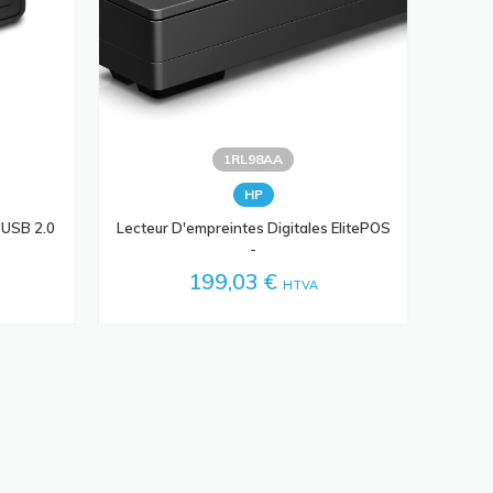
1RL98AA
HP
 USB 2.0
Lecteur D'empreintes Digitales ElitePOS
-
199,03 €
HTVA