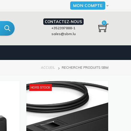
MON COMPTE
Select your language
CONTACTEZ-NOUS
0
+352397888-1
sales@sbm.lu
FIL
ACCUEIL
RECHERCHE PRODUITS SBM
D'ARIANE
HORS STOCK