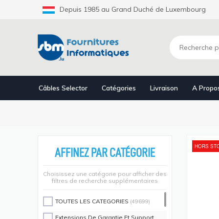
Aller
Depuis 1985 au Grand Duché de Luxembourg
au
contenu
principal
Câbles Selector
Catégories
Livraison
A Propo
HORS ST
AFFINEZ PAR CATÉGORIE
Choisissez une catégorie pour afficher des
filtres de recherche supplémentaires
TOUTES LES CATEGORIES
(49699)
Extensions De Garantie Et Support