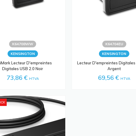
K64708WW
K64704EU
KENSINGTON
KENSINGTON
iMark Lecteur D'empreintes
Lecteur D'empreintes Digitales
Digitales USB 2.0 Noir
Argent
73,86 €
69,56 €
HTVA
HTVA
OCK