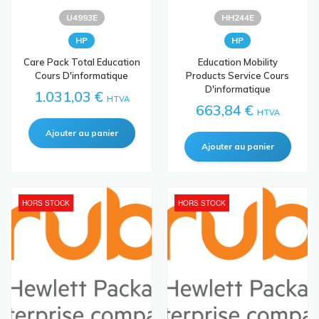
U4993E
HH244E
HP
HP
Care Pack Total Education
Education Mobility
Cours D'informatique
Products Service Cours
D'informatique
1.031,03 €
HTVA
663,84 €
HTVA
HORS STOCK
HORS STOCK