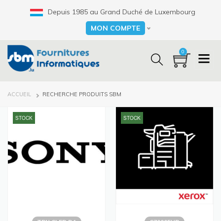
Aller
Depuis 1985 au Grand Duché de Luxembourg
au
contenu
MON COMPTE
Select your language
principal
0
FIL
ACCUEIL
RECHERCHE PRODUITS SBM
D'ARIANE
STOCK
STOCK