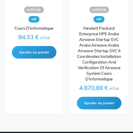
H2YV4E
H1RS7E
HP
HP
Cours D'informatique
Hewlett Packard
Enterprise HPE Aruba
84,53 €
HTVA
Airwave Startup SVC
Aruba Airwave Aruba
Airwave Startup SVC It
Coordinates Installation
Configuration And
Verification Of Airwave
System Cours
D'informatique
4.870,88 €
HTVA