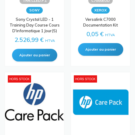
TRN.CLED.P.1
C7000EUD
SONY
XEROX
Sony Crystal LED - 1
Versalink C7000
Training Day Course Cours
Documentation Kit
D'informatique 1 Jour(s)
0,05 €
HTVA
2.526,99 €
HTVA
HORS STOCK
HORS STOCK