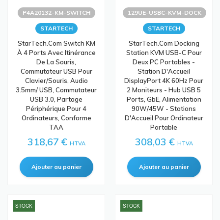
P4A20132-KM-SWITCH
129UE-USBC-KVM-DOCK
STARTECH
STARTECH
StarTech.com Switch KM
StarTech.com Docking
À 4 Ports Avec Itinérance
Station KVM USB-C Pour
De La Souris,
Deux PC Portables -
Commutateur USB Pour
Station D'Accueil
Clavier/Souris, Audio
DisplayPort 4K 60Hz Pour
3.5mm/ USB, Commutateur
2 Moniteurs - Hub USB 5
USB 3.0, Partage
Ports, GbE, Alimentation
Périphérique Pour 4
90W/45W - Stations
Ordinateurs, Conforme
D'Accueil Pour Ordinateur
TAA
Portable
318,67 €
308,03 €
HTVA
HTVA
STOCK
STOCK