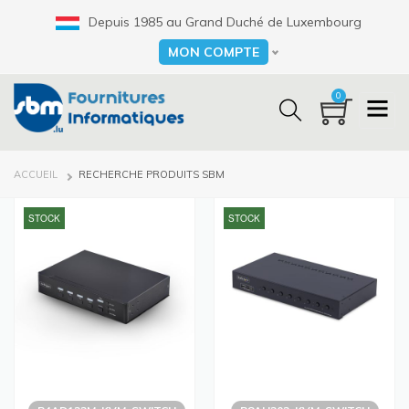
Aller
Depuis 1985 au Grand Duché de Luxembourg
au
contenu
MON COMPTE
Select your language
principal
0
FIL
ACCUEIL
RECHERCHE PRODUITS SBM
D'ARIANE
STOCK
STOCK