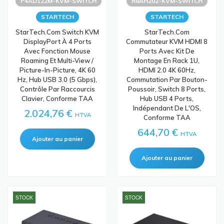
P4AD122M-KVM-SWITCH
R8AH202-KVM-SWITCH
STARTECH
STARTECH
StarTech.com Switch KVM
StarTech.com
DisplayPort À 4 Ports
Commutateur KVM HDMI 8
Avec Fonction Mouse
Ports Avec Kit De
Roaming Et Multi-View /
Montage En Rack 1U,
Picture-In-Picture, 4K 60
HDMI 2.0 4K 60Hz,
Hz, Hub USB 3.0 (5 Gbps),
Commutation Par Bouton-
Contrôle Par Raccourcis
Poussoir, Switch 8 Ports,
Clavier, Conforme TAA
Hub USB 4 Ports,
Indépendant De L'OS,
2.024,76 €
HTVA
Conforme TAA
644,70 €
HTVA
STOCK
STOCK