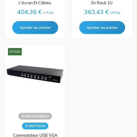
L'écran Et Câbles
En Rack 1U
404,36 €
363,43 €
HTVA
HTVA
STOCK
SV831DUSBAU
STARTECH
Commutateur USB VGA