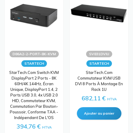
D86A2-2-PORT-8K-KVM
SV831DVIU
STARTECH
STARTECH
StarTech.com Switch KVM
StarTech.com
DisplayPort 2 Ports - 8K
Commutateur KVM USB
60H/4K 144Hz, Écran
DVI 8 Ports À Montage En
Unique, DisplayPort 1.4, 2
Rack 1U
Ports USB 3.0, 4x USB 2.0
682,11 €
HTVA
HID, Commutateur KVM,
Commutation Par Bouton-
Poussoir, Conforme TAA -
Indépendant De L'OS
394,76 €
HTVA