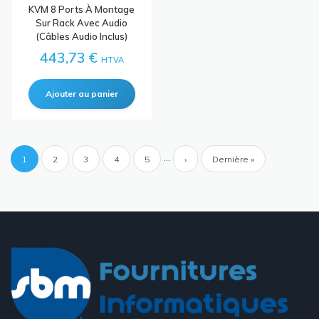
KVM 8 Ports À Montage
Sur Rack Avec Audio
(câbles Audio Inclus)
443,73 €
HTVA
Pagination
…
Page
1
Page
2
Page
3
Page
4
Page
5
Page
›
Dernière
Dernière »
courante
suivante
page