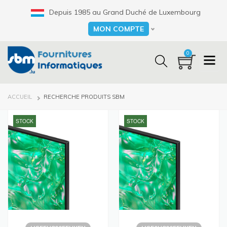
Aller
Depuis 1985 au Grand Duché de Luxembourg
au
contenu
MON COMPTE
Select your language
principal
0
FIL
ACCUEIL
RECHERCHE PRODUITS SBM
D'ARIANE
STOCK
STOCK