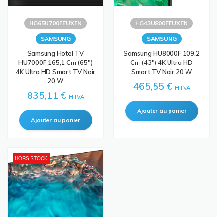
HG65U700FEUXEN
HG43U800FEUXEN
SAMSUNG
SAMSUNG
Samsung Hotel TV
Samsung HU8000F 109,2
HU7000F 165,1 Cm (65")
Cm (43") 4K Ultra HD
4K Ultra HD Smart TV Noir
Smart TV Noir 20 W
20 W
465,55 €
HTVA
835,11 €
HTVA
HORS STOCK