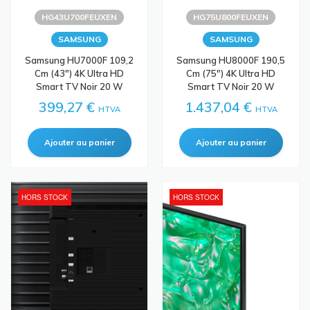
HG43U700FEUXEN
HG75U800FEUXEN
SAMSUNG
SAMSUNG
Samsung HU7000F 109,2
Samsung HU8000F 190,5
Cm (43") 4K Ultra HD
Cm (75") 4K Ultra HD
Smart TV Noir 20 W
Smart TV Noir 20 W
399,27 €
1.437,04 €
HTVA
HTVA
HORS STOCK
HORS STOCK