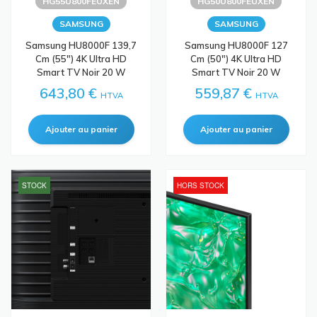
HG55U800FEUXEN
HG50U800FEUXEN
SAMSUNG
SAMSUNG
Samsung HU8000F 139,7
Samsung HU8000F 127
Cm (55") 4K Ultra HD
Cm (50") 4K Ultra HD
Smart TV Noir 20 W
Smart TV Noir 20 W
643,80 €
559,87 €
HTVA
HTVA
STOCK
HORS STOCK