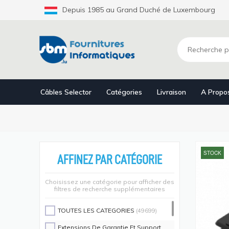
Aller
Depuis 1985 au Grand Duché de Luxembourg
au
contenu
principal
Câbles Selector
Catégories
Livraison
A Propo
STOCK
AFFINEZ PAR CATÉGORIE
Choisissez une catégorie pour afficher des
filtres de recherche supplémentaires
TOUTES LES CATEGORIES
(49699)
Extensions De Garantie Et Support