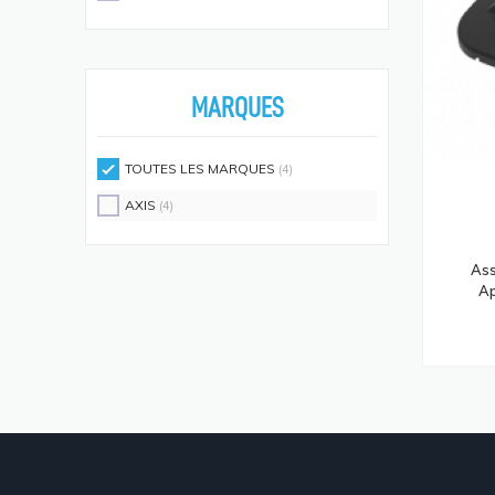
Écouteurs/casques
(594)
Moniteurs Écrans PC
(576)
Supports D'écrans
(571)
MARQUES
Disques SSD
(558)
Claviers Et Combos
(543)
TOUTES LES MARQUES
(4)
Lecteurs De Code Barres
(524)
AXIS
(4)
Processeurs
(512)
Écrans Et Protections Arrière De
Ass
Téléphones Portables
Ap
(491)
Modules De Mémoire
(466)
Cartes Réseau
(433)
Kits De Support
(408)
Frais D'aide Et Maintenance
(386)
Câbles Électriques
(382)