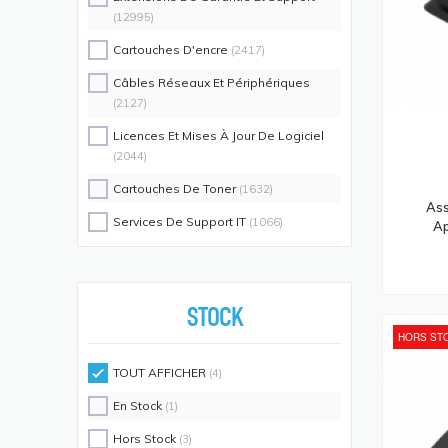
(12995)
Cartouches D'encre
(2417)
Câbles Réseaux Et Périphériques
(2127)
Licences Et Mises À Jour De Logiciel
(2044)
Cartouches De Toner
(1632)
Ass
Services De Support IT
(1066)
Ap
Switch Commutateurs Réseaux
(1035)
Coques De Protection Pour
Téléphones Portables
(883)
STOCK
HORS ST
Alimentations D'énergie Non
Interruptibles
(719)
TOUT AFFICHER
(4)
Accessoires De Racks
(689)
En Stock
(1)
Unités De Distribution D'énergie
(640)
Hors Stock
(3)