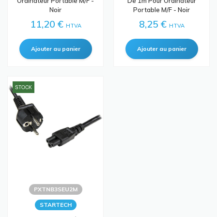
Ordinateur Portable M/F -
De 1m Pour Ordinateur
Noir
Portable M/F - Noir
11,20 €
8,25 €
HTVA
HTVA
STOCK
PXTNB3SEU2M
STARTECH