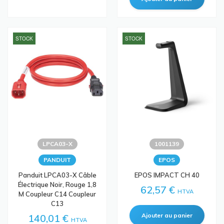
STOCK
STOCK
LPCA03-X
1001139
PANDUIT
EPOS
Panduit LPCA03-X Câble
EPOS IMPACT CH 40
Électrique Noir, Rouge 1,8
62,57 €
HTVA
M Coupleur C14 Coupleur
C13
140,01 €
HTVA