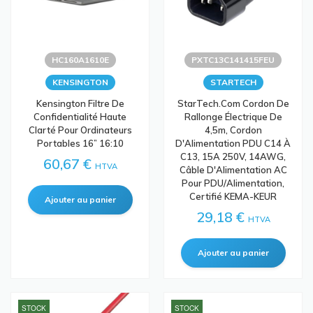
HC160A1610E
PXTC13C141415FEU
KENSINGTON
STARTECH
Kensington Filtre De
StarTech.com Cordon De
Confidentialité Haute
Rallonge Électrique De
Clarté Pour Ordinateurs
4,5m, Cordon
Portables 16” 16:10
D'Alimentation PDU C14 À
C13, 15A 250V, 14AWG,
60,67 €
HTVA
Câble D'Alimentation AC
Pour PDU/Alimentation,
Certifié KEMA-KEUR
29,18 €
HTVA
STOCK
STOCK