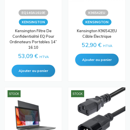
EQ140A1610E
K96542EU
KENSINGTON
KENSINGTON
Kensington Filtre De
Kensington K96542EU
Confidentialité EQ Pour
Câble Électrique
Ordinateurs Portables 14”
52,90 €
HTVA
16:10
53,09 €
HTVA
STOCK
STOCK