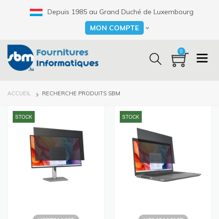
Aller
Depuis 1985 au Grand Duché de Luxembourg
au
contenu
MON COMPTE
Select your language
principal
0
FIL
ACCUEIL
RECHERCHE PRODUITS SBM
D'ARIANE
STOCK
STOCK