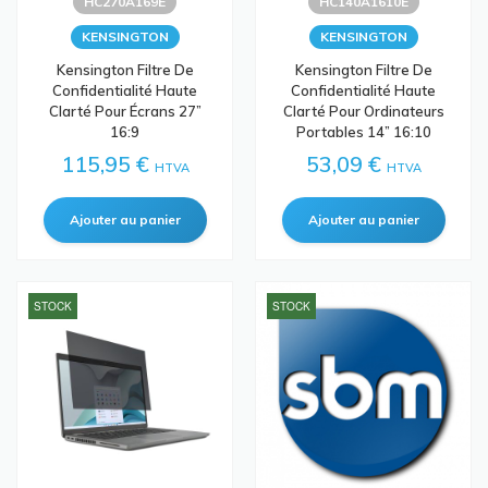
HC270A169E
HC140A1610E
KENSINGTON
KENSINGTON
Kensington Filtre De
Kensington Filtre De
Confidentialité Haute
Confidentialité Haute
Clarté Pour Écrans 27”
Clarté Pour Ordinateurs
16:9
Portables 14” 16:10
115,95 €
53,09 €
HTVA
HTVA
STOCK
STOCK