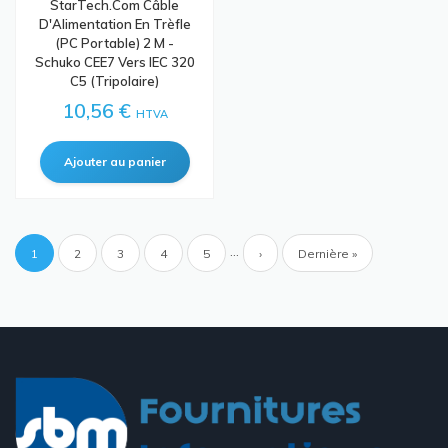
StarTech.com Câble
D'Alimentation En Trèfle
(PC Portable) 2 M -
Schuko CEE7 Vers IEC 320
C5 (Tripolaire)
10,56 €
HTVA
Pagination
…
Page
1
Page
2
Page
3
Page
4
Page
5
Page
›
Dernière
Dernière »
courante
suivante
page