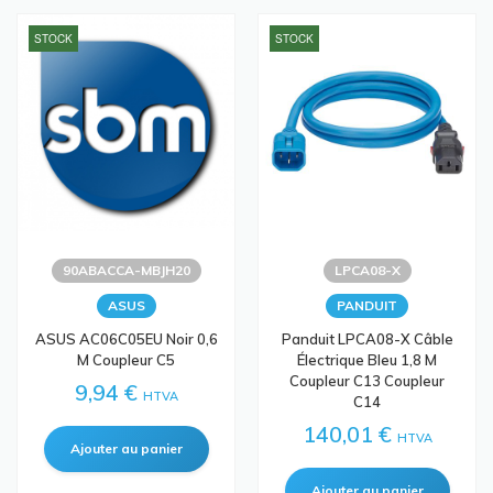
STOCK
STOCK
90ABACCA-MBJH20
LPCA08-X
ASUS
PANDUIT
ASUS AC06C05EU Noir 0,6
Panduit LPCA08-X Câble
M Coupleur C5
Électrique Bleu 1,8 M
Coupleur C13 Coupleur
9,94 €
HTVA
C14
140,01 €
HTVA