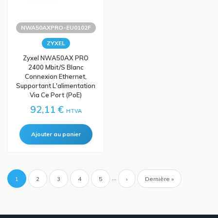
NWA50AXPRO-EU0102F
ZYXEL
Zyxel NWA50AX PRO
2400 Mbit/s Blanc
Connexion Ethernet,
Supportant L'alimentation
Via Ce Port (PoE)
92,11 €
HTVA
Pagination
…
Page
1
Page
2
Page
3
Page
4
Page
5
Page
›
Dernière
Dernière »
courante
suivante
page