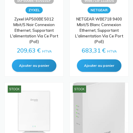
IAP500BE-EU0101F
WBE718-111EUS
ZYXEL
NETGEAR
Zyxel IAP500BE 5012
NETGEAR WBE718 9400
Mbit/s Noir Connexion
Mbit/s Blanc Connexion
Ethernet, Supportant
Ethernet, Supportant
L'alimentation Via Ce Port
L'alimentation Via Ce Port
(PoE)
(PoE)
209,63 €
683,31 €
HTVA
HTVA
STOCK
STOCK