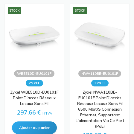
STOCK
STOCK
WBE510D-EU0101F
NWA110BE-EU0101F
ZYXEL
ZYXEL
Zyxel WBE510D-EU0101F
Zyxel NWA110BE-
Point D'accès Réseaux
EU0101F Point D'accès
Locaux Sans Fil
Réseaux Locaux Sans Fil
6500 Mbit/s Connexion
297,66 €
HTVA
Ethernet, Supportant
L'alimentation Via Ce Port
(PoE)