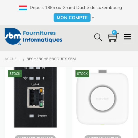
Aller
Depuis 1985 au Grand Duché de Luxembourg
au
contenu
MON COMPTE
Select your language
principal
0
FIL
ACCUEIL
RECHERCHE PRODUITS SBM
D'ARIANE
STOCK
STOCK