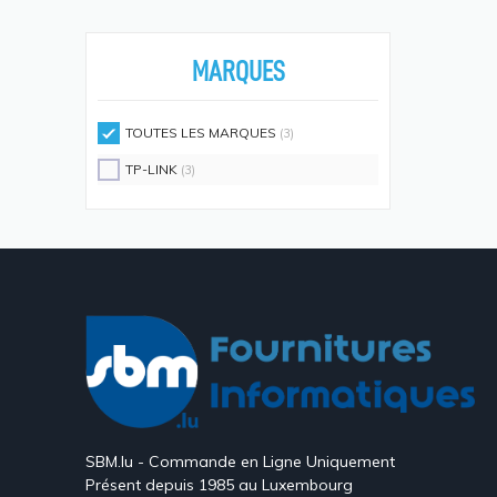
Écouteurs/casques
(594)
Moniteurs Écrans PC
(576)
MARQUES
Supports D'écrans
(571)
Disques SSD
(558)
TOUTES LES MARQUES
(3)
Claviers Et Combos
(543)
TP-LINK
(3)
Lecteurs De Code Barres
(524)
Processeurs
(512)
Écrans Et Protections Arrière De
Téléphones Portables
(491)
Modules De Mémoire
(466)
Cartes Réseau
(433)
Kits De Support
(408)
Frais D'aide Et Maintenance
(386)
SBM.lu - Commande en Ligne Uniquement
Câbles Électriques
(382)
Présent depuis 1985 au Luxembourg