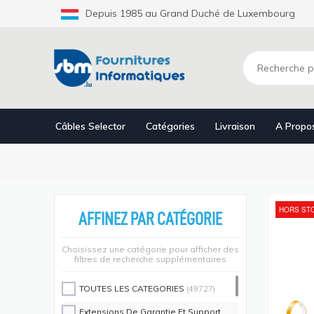
Aller
Depuis 1985 au Grand Duché de Luxembourg
au
contenu
principal
Câbles Selector
Catégories
Livraison
A Propo
HORS ST
AFFINEZ PAR CATÉGORIE
Choisissez une catégorie pour afficher des
filtres de recherche supplémentaires
TOUTES LES CATEGORIES
(49727)
Extensions De Garantie Et Support