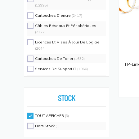
(12995)
Cartouches D'encre
(2417)
Câbles Réseaux Et Périphériques
(2127)
Licences Et Mises À Jour De Logiciel
(2044)
Cartouches De Toner
(1632)
TP-Lin
Services De Support IT
(1066)
Switch Commutateurs Réseaux
(1035)
Coques De Protection Pour
Téléphones Portables
(883)
STOCK
Alimentations D'énergie Non
Interruptibles
(719)
TOUT AFFICHER
(3)
Accessoires De Racks
(689)
Hors Stock
(3)
Unités De Distribution D'énergie
(640)