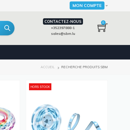
MON COMPTE
Select your language
CONTACTEZ-NOUS
0
+352397888-1
sales@sbm.lu
FIL
ACCUEIL
RECHERCHE PRODUITS SBM
D'ARIANE
HORS STOCK