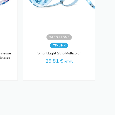
TAPO L900-5
TP-LINK
mineuse
Smart Light Strip Multicolor
érieure
29,81 €
HTVA