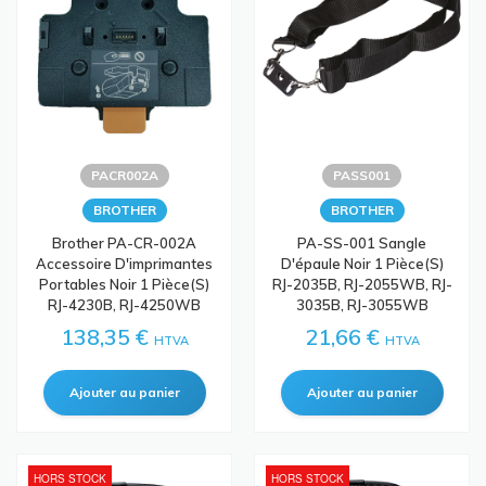
PACR002A
PASS001
BROTHER
BROTHER
Brother PA-CR-002A
PA-SS-001 Sangle
Accessoire D'imprimantes
D'épaule Noir 1 Pièce(s)
Portables Noir 1 Pièce(s)
RJ-2035B, RJ-2055WB, RJ-
RJ-4230B, RJ-4250WB
3035B, RJ-3055WB
138,35 €
21,66 €
HTVA
HTVA
HORS STOCK
HORS STOCK