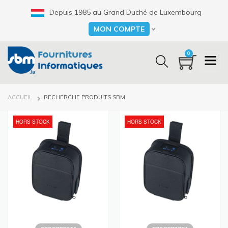
Aller
Depuis 1985 au Grand Duché de Luxembourg
au
contenu
MON COMPTE
Select your language
principal
0
FIL
ACCUEIL
RECHERCHE PRODUITS SBM
D'ARIANE
HORS STOCK
HORS STOCK