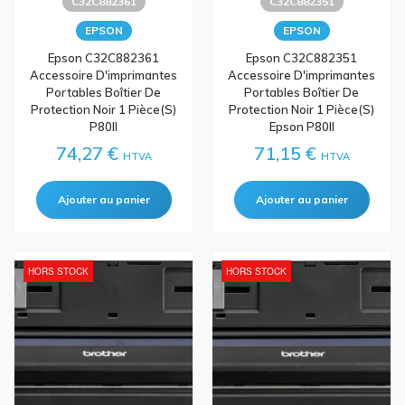
C32C882361
C32C882351
EPSON
EPSON
Epson C32C882361
Epson C32C882351
Accessoire D'imprimantes
Accessoire D'imprimantes
Portables Boîtier De
Portables Boîtier De
Protection Noir 1 Pièce(s)
Protection Noir 1 Pièce(s)
P80II
Epson P80II
74,27 €
71,15 €
HTVA
HTVA
HORS STOCK
HORS STOCK