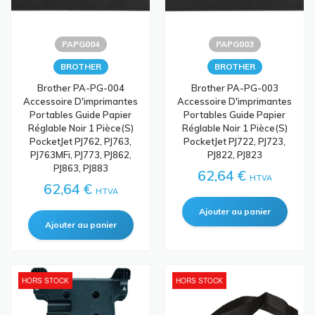
PAPG004
PAPG003
BROTHER
BROTHER
Brother PA-PG-004
Brother PA-PG-003
Accessoire D'imprimantes
Accessoire D'imprimantes
Portables Guide Papier
Portables Guide Papier
Réglable Noir 1 Pièce(s)
Réglable Noir 1 Pièce(s)
PocketJet PJ762, PJ763,
PocketJet PJ722, PJ723,
PJ763MFi, PJ773, PJ862,
PJ822, PJ823
PJ863, PJ883
62,64 €
HTVA
62,64 €
HTVA
HORS STOCK
HORS STOCK