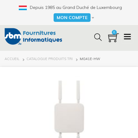
Aller
Depuis 1985 au Grand Duché de Luxembourg
au
contenu
MON COMPTE
Select your language
principal
0
FIL
ACCUEIL
CATALOGUE PRODUITS TRI
MG41E-HW
D'ARIANE