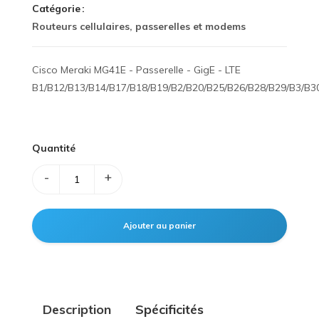
Catégorie
Routeurs cellulaires, passerelles et modems
Cisco Meraki MG41E - Passerelle - GigE - LTE
B1/B12/B13/B14/B17/B18/B19/B2/B20/B25/B26/B28/B29/B3/B3
Quantité
-
+
Description
Spécificités