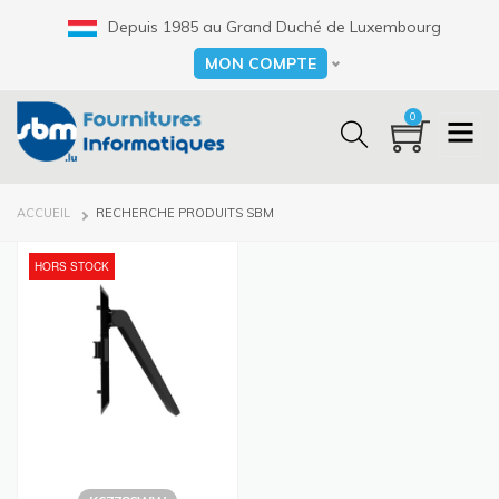
Aller
Depuis 1985 au Grand Duché de Luxembourg
au
contenu
MON COMPTE
Select your language
principal
0
FIL
ACCUEIL
RECHERCHE PRODUITS SBM
D'ARIANE
HORS STOCK