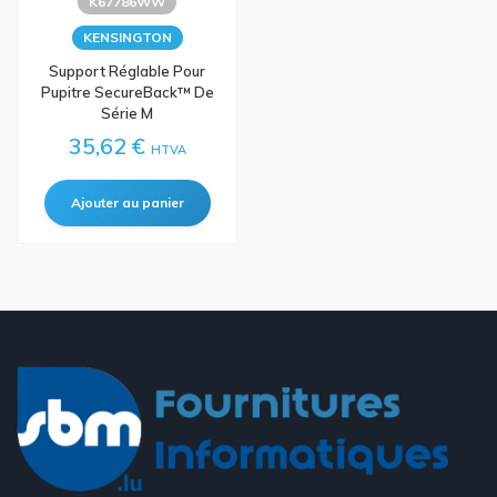
K67786WW
KENSINGTON
Support Réglable Pour
Pupitre SecureBack™ De
Série M
35,62 €
HTVA