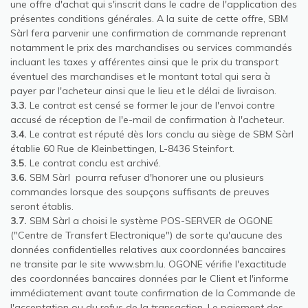
une offre d'achat qui s'inscrit dans le cadre de l'application des
présentes conditions générales. A la suite de cette offre, SBM
Sàrl fera parvenir une confirmation de commande reprenant
notamment le prix des marchandises ou services commandés
incluant les taxes y afférentes ainsi que le prix du transport
éventuel des marchandises et le montant total qui sera à
payer par l'acheteur ainsi que le lieu et le délai de livraison.
3.3.
Le contrat est censé se former le jour de l'envoi contre
accusé de réception de l'e-mail de confirmation à l'acheteur.
3.4.
Le contrat est réputé dès lors conclu au siège de SBM Sàrl
établie 60 Rue de Kleinbettingen, L-8436 Steinfort.
3.5.
Le contrat conclu est archivé.
3.6.
SBM Sàrl pourra refuser d'honorer une ou plusieurs
commandes lorsque des soupçons suffisants de preuves
seront établis.
3.7.
SBM Sàrl a choisi le système POS-SERVER de OGONE
("Centre de Transfert Electronique") de sorte qu'aucune des
données confidentielles relatives aux coordonnées bancaires
ne transite par le site www.sbm.lu. OGONE vérifie l'exactitude
des coordonnées bancaires données par le Client et l'informe
immédiatement avant toute confirmation de la Commande de
l'acceptation ou du refus de la transaction. Le paiement des