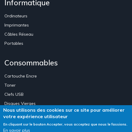
Informatique
Ordinateurs
Imprimantes
Câbles Réseau
Portables
Consommables
Cartouche Encre
Toner
Clefs USB
Disques Vierges
Nous utilisons des cookies sur ce site pour améliorer
votre expérience utilisateur
Création Site E-commerce Luxembourg - Neweb Creations
En cliquant sur le bouton Accepter, vous acceptez que nous le fassions.
En savoir plus