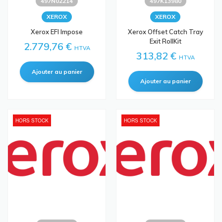
497N02214
497K13980
XEROX
XEROX
Xerox EFI Impose
Xerox Offset Catch Tray
Exit RollKit
2.779,76 €
HTVA
313,82 €
HTVA
HORS STOCK
HORS STOCK