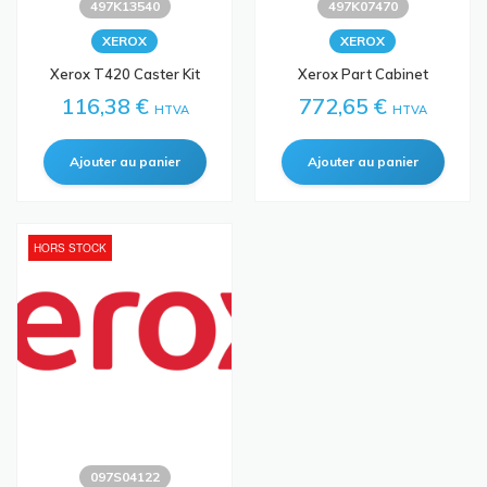
497K13540
497K07470
XEROX
XEROX
Xerox T420 Caster Kit
Xerox Part Cabinet
116,38 €
772,65 €
HTVA
HTVA
HORS STOCK
097S04122