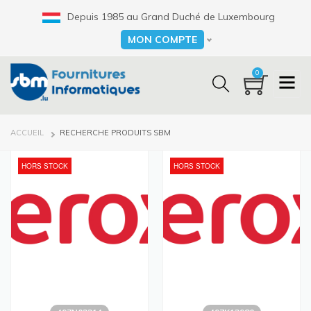
Aller
Depuis 1985 au Grand Duché de Luxembourg
au
contenu
MON COMPTE
Select your language
principal
0
FIL
ACCUEIL
RECHERCHE PRODUITS SBM
D'ARIANE
HORS STOCK
HORS STOCK