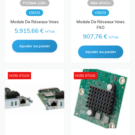
PVDM4-128=
NIM-4FXO=
CISCO
CISCO
Module De Réseaux Voies
Module De Réseaux Voies
FXO
5.915,66 €
HTVA
907,76 €
HTVA
HORS STOCK
HORS STOCK