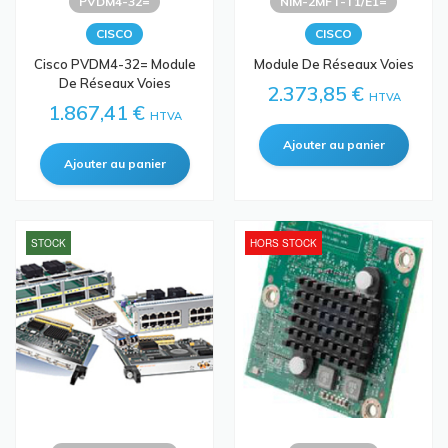
PVDM4-32=
NIM-2MFT-T1/E1=
CISCO
CISCO
Cisco PVDM4-32= Module
Module De Réseaux Voies
De Réseaux Voies
2.373,85 €
HTVA
1.867,41 €
HTVA
STOCK
HORS STOCK