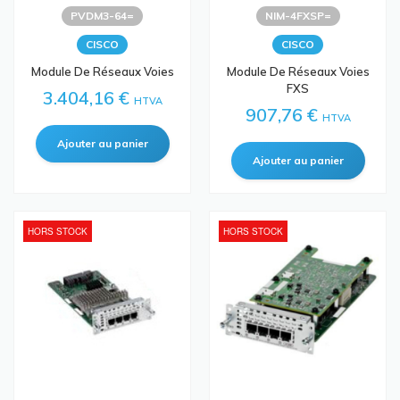
PVDM3-64=
NIM-4FXSP=
CISCO
CISCO
Module De Réseaux Voies
Module De Réseaux Voies
FXS
3.404,16 €
HTVA
907,76 €
HTVA
HORS STOCK
HORS STOCK