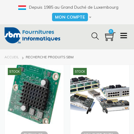
Aller
Depuis 1985 au Grand Duché de Luxembourg
au
contenu
MON COMPTE
Select your language
principal
0
FIL
ACCUEIL
RECHERCHE PRODUITS SBM
D'ARIANE
STOCK
STOCK