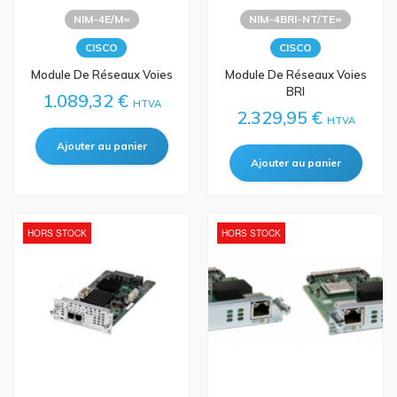
NIM-4E/M=
NIM-4BRI-NT/TE=
CISCO
CISCO
Module De Réseaux Voies
Module De Réseaux Voies
BRI
1.089,32 €
HTVA
2.329,95 €
HTVA
HORS STOCK
HORS STOCK