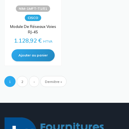
NIM-1MFT-T1/E1
CISCO
Module De Réseaux Voies
RJ-45
1.128,92 €
HTVA
Pagination
Page
1
Page
2
Page
›
Dernière
Dernière »
courante
suivante
page