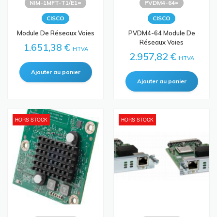
NIM-1MFT-T1/E1=
PVDM4-64=
CISCO
CISCO
Module De Réseaux Voies
PVDM4-64 Module De
Réseaux Voies
1.651,38 €
HTVA
2.957,82 €
HTVA
HORS STOCK
HORS STOCK