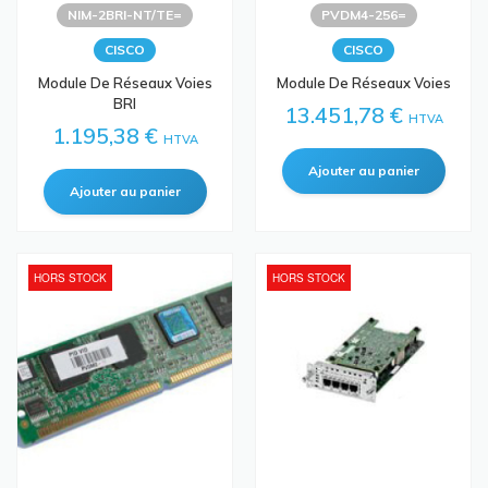
NIM-2BRI-NT/TE=
PVDM4-256=
CISCO
CISCO
Module De Réseaux Voies
Module De Réseaux Voies
BRI
13.451,78 €
HTVA
1.195,38 €
HTVA
HORS STOCK
HORS STOCK