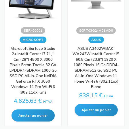
SBR-00001
90PT03G2-M01MD0
MICROSOFT
ASUS
Microsoft Surface Studio
ASUS A3402WBAK-
2+ Intel® Core™ I7 71,1
WA243W Intel® Core™ I5
Cm (28") 4500 X 3000
60,5 Cm (23.8") 1920 X
Pixels Écran Tactile 32 Go
1080 Pixels 16 Go DDR4-
LPDDR4-SDRAM 1000 Go
SDRAM 512 Go SSD PC
SSD PC All-In-One NVIDIA
All-In-One Windows 11
GeForce RTX 3060
Home Wi-Fi 6 (802.11ax)
Windows 11 Pro Wi-Fi 6
Blanc
(802.11ax) Gris
838,15 €
HTVA
4.625,63 €
HTVA