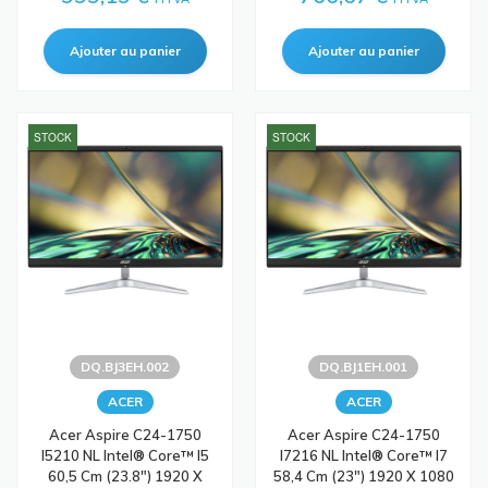
STOCK
STOCK
DQ.BJ3EH.002
DQ.BJ1EH.001
ACER
ACER
Acer Aspire C24-1750
Acer Aspire C24-1750
I5210 NL Intel® Core™ I5
I7216 NL Intel® Core™ I7
60,5 Cm (23.8") 1920 X
58,4 Cm (23") 1920 X 1080