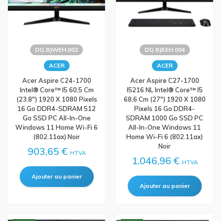
DQ.BJWEH.002
DQ.BJKEH.004
ACER
ACER
Acer Aspire C24-1700
Acer Aspire C27-1700
Intel® Core™ I5 60,5 Cm
I5216 NL Intel® Core™ I5
(23.8") 1920 X 1080 Pixels
68,6 Cm (27") 1920 X 1080
16 Go DDR4-SDRAM 512
Pixels 16 Go DDR4-
Go SSD PC All-In-One
SDRAM 1000 Go SSD PC
Windows 11 Home Wi-Fi 6
All-In-One Windows 11
(802.11ax) Noir
Home Wi-Fi 6 (802.11ax)
Noir
903,65 €
HTVA
1.046,96 €
HTVA