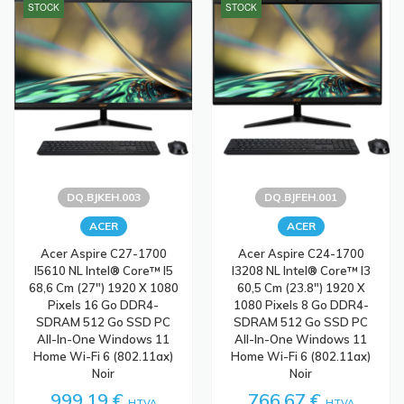
STOCK
STOCK
DQ.BJKEH.003
DQ.BJFEH.001
ACER
ACER
Acer Aspire C27-1700
Acer Aspire C24-1700
I5610 NL Intel® Core™ I5
I3208 NL Intel® Core™ I3
68,6 Cm (27") 1920 X 1080
60,5 Cm (23.8") 1920 X
Pixels 16 Go DDR4-
1080 Pixels 8 Go DDR4-
SDRAM 512 Go SSD PC
SDRAM 512 Go SSD PC
All-In-One Windows 11
All-In-One Windows 11
Home Wi-Fi 6 (802.11ax)
Home Wi-Fi 6 (802.11ax)
Noir
Noir
999,19 €
766,67 €
HTVA
HTVA