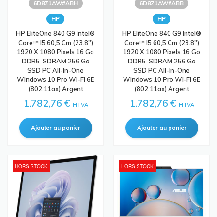
6D8Z1AW#ABH
6D8Z1AW#ABB
HP
HP
HP EliteOne 840 G9 Intel®
HP EliteOne 840 G9 Intel®
Core™ I5 60,5 Cm (23.8")
Core™ I5 60,5 Cm (23.8")
1920 X 1080 Pixels 16 Go
1920 X 1080 Pixels 16 Go
DDR5-SDRAM 256 Go
DDR5-SDRAM 256 Go
SSD PC All-In-One
SSD PC All-In-One
Windows 10 Pro Wi-Fi 6E
Windows 10 Pro Wi-Fi 6E
(802.11ax) Argent
(802.11ax) Argent
1.782,76 €
1.782,76 €
HTVA
HTVA
HORS STOCK
HORS STOCK