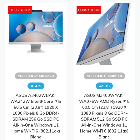
HORS STOCK
HORS STOCK
90PT03G2-M01M70
90PT03B1-M009X0
ASUS
ASUS
ASUS A3402WBAK-
ASUS M3400WYAK-
WA242W Intel® Core™ I5
WA076W AMD Ryzen™ 5
60,5 Cm (23.8") 1920 X
60,5 Cm (23.8") 1920 X
1080 Pixels 8 Go DDR4-
1080 Pixels 8 Go DDR4-
SDRAM 256 Go SSD PC
SDRAM 512 Go SSD PC
All-In-One Windows 11
All-In-One Windows 11
Home Wi-Fi 6 (802.11ax)
Home Wi-Fi 6 (802.11ax)
Blanc
Blanc