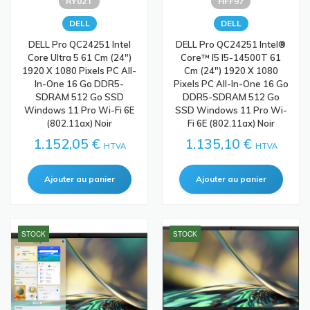
RY02T
HFF97
DELL
DELL
DELL Pro QC24251 Intel
DELL Pro QC24251 Intel®
Core Ultra 5 61 Cm (24")
Core™ I5 I5-14500T 61
1920 X 1080 Pixels PC All-
Cm (24") 1920 X 1080
In-One 16 Go DDR5-
Pixels PC All-In-One 16 Go
SDRAM 512 Go SSD
DDR5-SDRAM 512 Go
Windows 11 Pro Wi-Fi 6E
SSD Windows 11 Pro Wi-
(802.11ax) Noir
Fi 6E (802.11ax) Noir
1.152,05 €
1.135,10 €
HTVA
HTVA
STOCK
STOCK