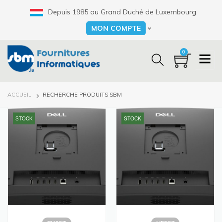
Aller
Depuis 1985 au Grand Duché de Luxembourg
au
contenu
MON COMPTE
Select your language
principal
0
FIL
ACCUEIL
RECHERCHE PRODUITS SBM
D'ARIANE
STOCK
STOCK