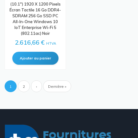
(10.1") 1920 X 1200 Pixels
Écran Tactile 16 Go DDR4-
SDRAM 256 Go SSD PC
All-In-One Windows 10
IoT Enterprise Wi-Fi 5
(802.11ac) Noir
2.616,66 €
HTVA
Pagination
Page
1
Page
2
Page
›
Dernière
Dernière »
courante
suivante
page