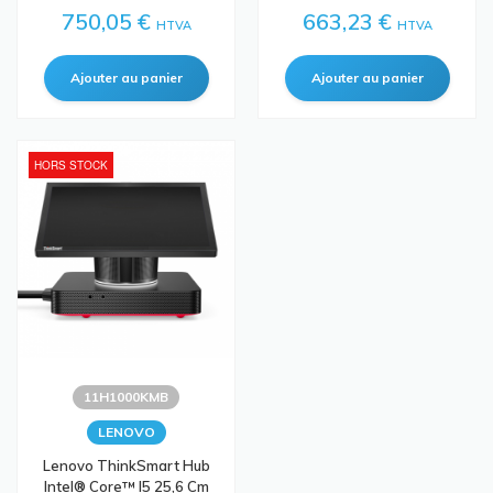
750,05 €
663,23 €
HTVA
HTVA
HORS STOCK
11H1000KMB
LENOVO
Lenovo ThinkSmart Hub
Intel® Core™ I5 25,6 Cm