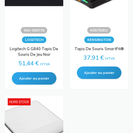
943-000778
K55793EU
LOGITECH
KENSINGTON
Logitech G G840 Tapis De
Tapis De Souris SmartFit®
Souris De Jeu Noir
37,91 €
HTVA
51,44 €
HTVA
HORS STOCK