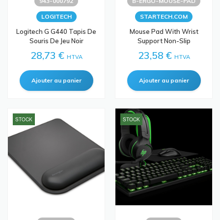
943-000792
B-ERGO-MOUSE-PAD
LOGITECH
STARTECH.COM
Logitech G G440 Tapis De
Mouse Pad With Wrist
Souris De Jeu Noir
Support Non-Slip
28,73 €
23,58 €
HTVA
HTVA
STOCK
STOCK