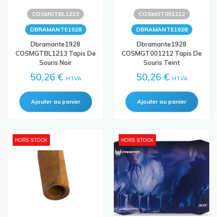
COSMGTBL1213
COSMGT001212
DBRAMANTE1928
DBRAMANTE1928
Dbramante1928
Dbramante1928
COSMGTBL1213 Tapis De
COSMGT001212 Tapis De
Souris Noir
Souris Teint
50,26 €
50,26 €
HTVA
HTVA
HORS STOCK
HORS STOCK