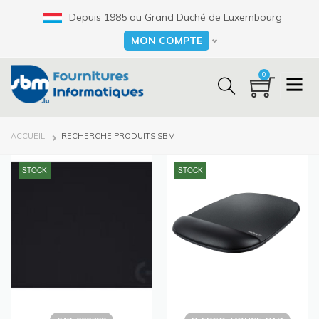
Aller
Depuis 1985 au Grand Duché de Luxembourg
au
contenu
MON COMPTE
Select your language
principal
0
FIL
ACCUEIL
RECHERCHE PRODUITS SBM
D'ARIANE
STOCK
STOCK