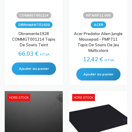
COMMGT001214
NP.MSP11.005
DBRAMANTE1928
ACER
Dbramante1928
Acer Predator Alien Jungle
COMMGT001214 Tapis
Mousepad - PMP711
De Souris Teint
Tapis De Souris De Jeu
Multicolore
66,03 €
HTVA
12,42 €
HTVA
HORS STOCK
HORS STOCK