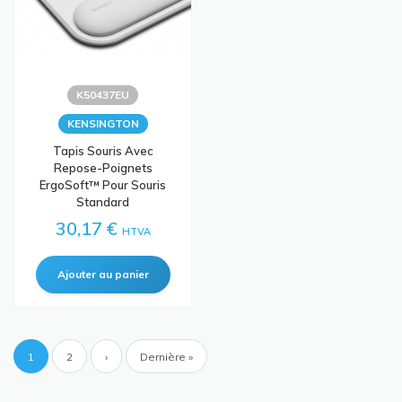
K50437EU
KENSINGTON
Tapis Souris Avec
Repose-Poignets
ErgoSoft™ Pour Souris
Standard
30,17 €
HTVA
Pagination
Page
1
Page
2
Page
›
Dernière
Dernière »
courante
suivante
page