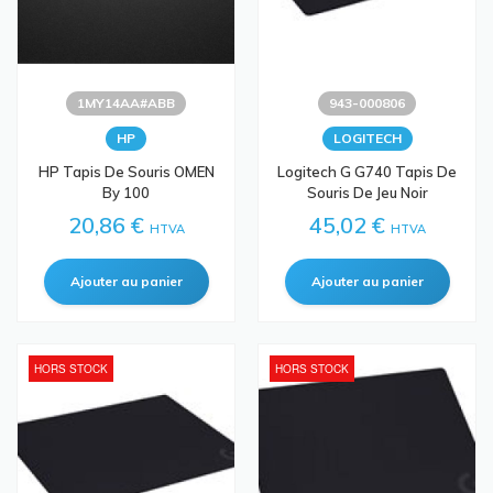
1MY14AA#ABB
943-000806
HP
LOGITECH
HP Tapis De Souris OMEN
Logitech G G740 Tapis De
By 100
Souris De Jeu Noir
20,86 €
45,02 €
HTVA
HTVA
HORS STOCK
HORS STOCK