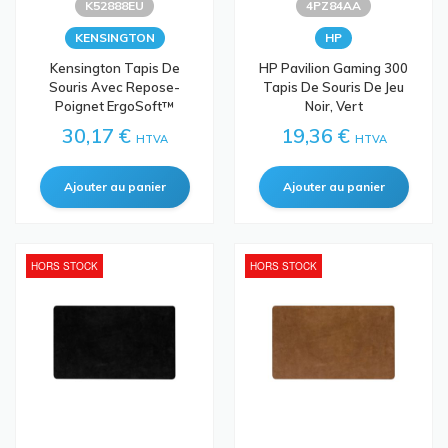
K52888EU
4PZ84AA
KENSINGTON
HP
Kensington Tapis De
HP Pavilion Gaming 300
Souris Avec Repose-
Tapis De Souris De Jeu
Poignet ErgoSoft™
Noir, Vert
30,17 €
19,36 €
HTVA
HTVA
HORS STOCK
HORS STOCK