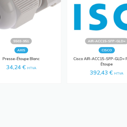
5503-951
AIR-ACC15-SFP-GLD=
AXIS
CISCO
Presse-Étoupe Blanc
Cisco AIR-ACC15-SFP-GLD= 
Étoupe
34,24 €
HTVA
392,43 €
HTVA