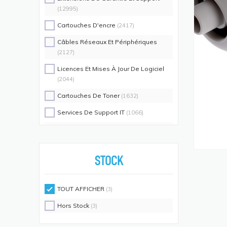
(12995)
Cartouches D'encre
(2417)
Câbles Réseaux Et Périphériques
(2127)
Licences Et Mises À Jour De Logiciel
(2044)
Cartouches De Toner
(1632)
Services De Support IT
(1066)
Switch Commutateurs Réseaux
(1035)
Coques De Protection Pour
Téléphones Portables
(883)
STOCK
Alimentations D'énergie Non
Interruptibles
(719)
TOUT AFFICHER
(3)
Accessoires De Racks
(689)
Hors Stock
(3)
Unités De Distribution D'énergie
(640)