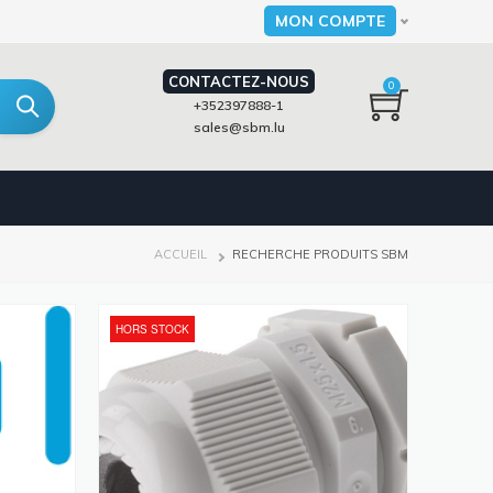
MON COMPTE
Select your language
CONTACTEZ-NOUS
0
+352397888-1
sales@sbm.lu
FIL
ACCUEIL
RECHERCHE PRODUITS SBM
D'ARIANE
HORS STOCK