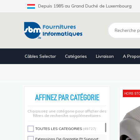
Aller
Depuis 1985 au Grand Duché de Luxembourg
au
contenu
principal
Câbles Selector
Catégories
Livraison
A Propo
HORS ST
AFFINEZ PAR CATÉGORIE
Choisissez une catégorie pour afficher des
filtres de recherche supplémentaires
TOUTES LES CATEGORIES
(49727)
Extensions De Garantie Et Support