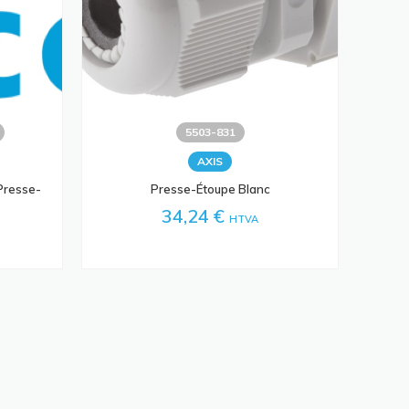
5503-831
AXIS
Presse-
Presse-Étoupe Blanc
34,24 €
HTVA