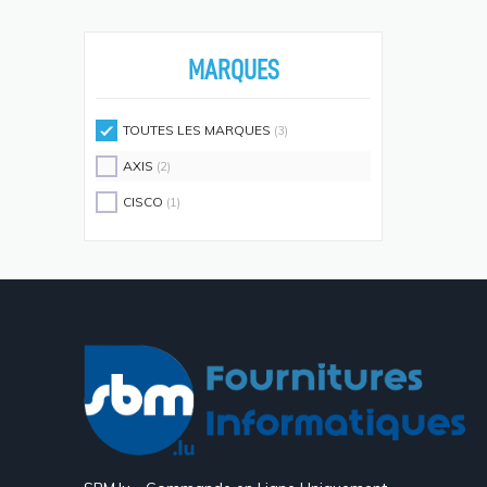
Écouteurs/casques
(594)
Moniteurs Écrans PC
(576)
MARQUES
Supports D'écrans
(571)
Disques SSD
(558)
TOUTES LES MARQUES
(3)
Claviers Et Combos
(543)
AXIS
(2)
Lecteurs De Code Barres
(524)
CISCO
(1)
Processeurs
(512)
Écrans Et Protections Arrière De
Téléphones Portables
(491)
Modules De Mémoire
(466)
Cartes Réseau
(433)
Kits De Support
(408)
Frais D'aide Et Maintenance
(386)
Câbles Électriques
(382)