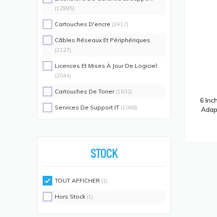
(12995)
Cartouches D'encre
(2417)
Câbles Réseaux Et Périphériques
(2127)
Licences Et Mises À Jour De Logiciel
(2044)
Cartouches De Toner
(1632)
6 Inc
Services De Support IT
(1066)
Adapt
Switch Commutateurs Réseaux
(1035)
Coques De Protection Pour
Téléphones Portables
(883)
STOCK
Alimentations D'énergie Non
Interruptibles
(719)
TOUT AFFICHER
(1)
Accessoires De Racks
(689)
Hors Stock
(1)
Unités De Distribution D'énergie
(640)