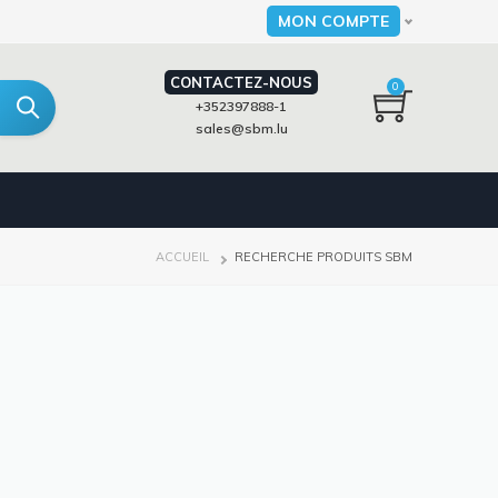
MON COMPTE
Select your language
CONTACTEZ-NOUS
0
+352397888-1
sales@sbm.lu
FIL
ACCUEIL
RECHERCHE PRODUITS SBM
D'ARIANE