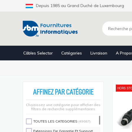
Aller
Depuis 1985 au Grand Duché de Luxembourg
au
contenu
principal
Câbles Selector
Catégories
Livraison
A Propo
HORS ST
AFFINEZ PAR CATÉGORIE
Choisissez une catégorie pour afficher des
filtres de recherche supplémentaires
TOUTES LES CATEGORIES
(49667)
Extensions De Garantie Et Support