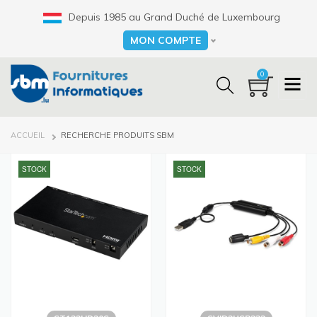
Aller
Depuis 1985 au Grand Duché de Luxembourg
au
contenu
MON COMPTE
Select your language
principal
0
FIL
ACCUEIL
RECHERCHE PRODUITS SBM
D'ARIANE
STOCK
STOCK