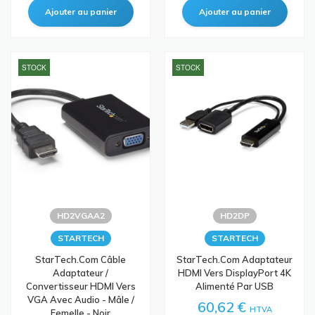
STOCK
STOCK
HD2VGAA2
HD2DP
STARTECH
STARTECH
StarTech.com Câble
StarTech.com Adaptateur
Adaptateur /
HDMI Vers DisplayPort 4K
Convertisseur HDMI Vers
Alimenté Par USB
VGA Avec Audio - Mâle /
60,62 €
HTVA
Femelle - Noir