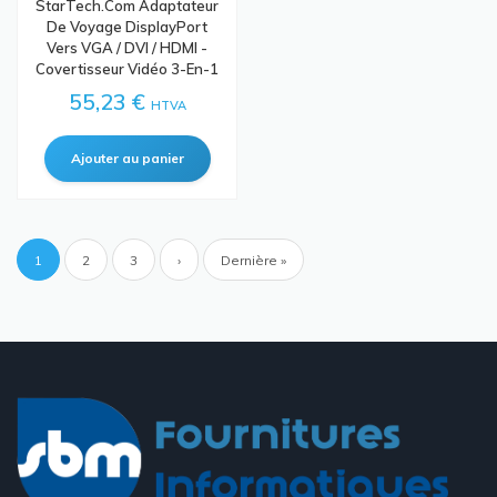
StarTech.com Adaptateur
De Voyage DisplayPort
Vers VGA / DVI / HDMI -
Covertisseur Vidéo 3-En-1
55,23 €
HTVA
Pagination
Page
1
Page
2
Page
3
Page
›
Dernière
Dernière »
courante
suivante
page