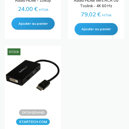
Audio HDMI - 1080p
Audio HDMI Vers RCA Ou
Toslink - 4K 60 Hz
24,00 €
HTVA
79,02 €
HTVA
STOCK
DP2VGDVHD
STARTECH.COM