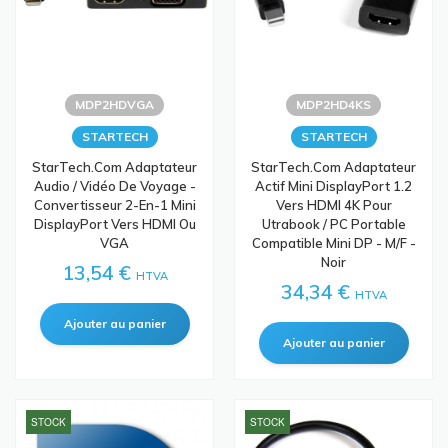
MDP2HDVGA
MDP2HD4KS
STARTECH
STARTECH
StarTech.com Adaptateur
StarTech.com Adaptateur
Audio / Vidéo De Voyage -
Actif Mini DisplayPort 1.2
Convertisseur 2-En-1 Mini
Vers HDMI 4K Pour
DisplayPort Vers HDMI Ou
Utrabook / PC Portable
VGA
Compatible Mini DP - M/F -
Noir
13,54 €
HTVA
34,34 €
HTVA
STOCK
STOCK