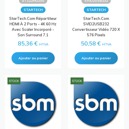
ST122HD20S
SVID2USB232
STARTECH
STARTECH
StarTech.com Répartiteur
StarTech.com
HDMI À 2 Ports - 4K 60 Hz
SVID2USB232
Avec Scaler Incorporé -
Convertisseur Vidéo 720 X
Son Surround 7.1
576 Pixels
85,36 €
50,58 €
HTVA
HTVA
STOCK
STOCK