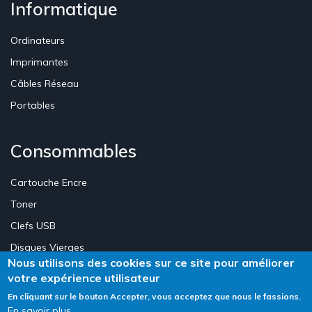
Informatique
Ordinateurs
Imprimantes
Câbles Réseau
Portables
Consommables
Cartouche Encre
Toner
Clefs USB
Disques Vierges
Nous utilisons des cookies sur ce site pour améliorer
votre expérience utilisateur
Création Site E-commerce Luxembourg - Neweb Creations
En cliquant sur le bouton Accepter, vous acceptez que nous le fassions.
En savoir plus