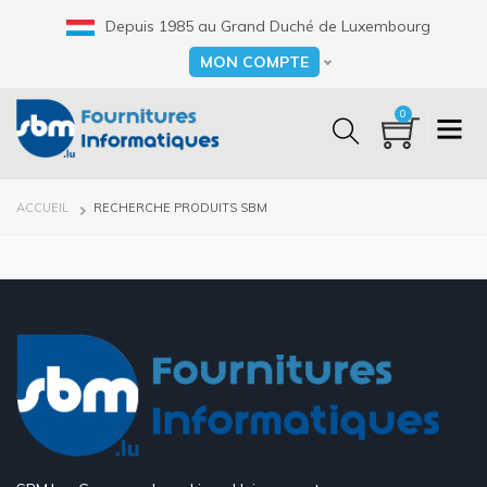
Aller
Depuis 1985 au Grand Duché de Luxembourg
au
contenu
MON COMPTE
Select your language
principal
0
FIL
ACCUEIL
RECHERCHE PRODUITS SBM
D'ARIANE