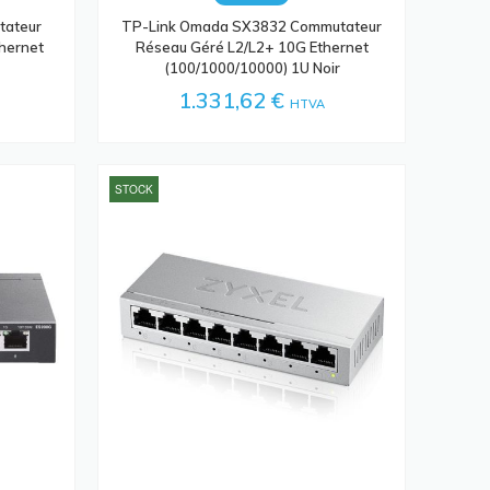
tateur
TP-Link Omada SX3832 Commutateur
thernet
Réseau Géré L2/L2+ 10G Ethernet
(100/1000/10000) 1U Noir
1.331,62 €
HTVA
STOCK