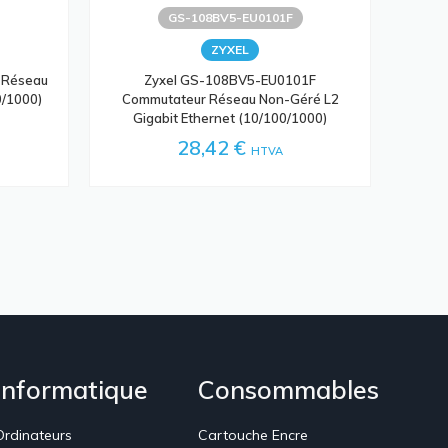
GS-108BV5-EU0101F
ZYXEL
 Réseau
Zyxel GS-108BV5-EU0101F
0/1000)
Commutateur Réseau Non-Géré L2
Gigabit Ethernet (10/100/1000)
28,42 €
HTVA
Informatique
Consommables
Ordinateurs
Cartouche Encre