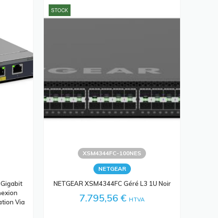
STOCK
XSM4344FC-100NES
NETGEAR
Gigabit
NETGEAR XSM4344FC Géré L3 1U Noir
nexion
7.795,56 €
HTVA
ation Via