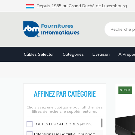
Aller
Depuis 1985 au Grand Duché de Luxembourg
au
contenu
principal
Câbles Selector
Catégories
Livraison
A Propo
STOCK
AFFINEZ PAR CATÉGORIE
Choisissez une catégorie pour afficher des
filtres de recherche supplémentaires
TOUTES LES CATEGORIES
(49799)
Extensions De Garantie Et Support