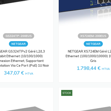
GS324TP-200EUS
XS724EM-200EUS
NETGEAR
NETGEAR
EAR GS324TPv2 Géré L2/L3
NETGEAR XS724EM Géré L
abit Ethernet (10/100/1000)
Ethernet (100/1000/10000) 1
nexion Ethernet, Supportant
Gris
ntation Via Ce Port (PoE) 1U Noir
1.798,44 €
HTVA
347,07 €
HTVA
STOCK