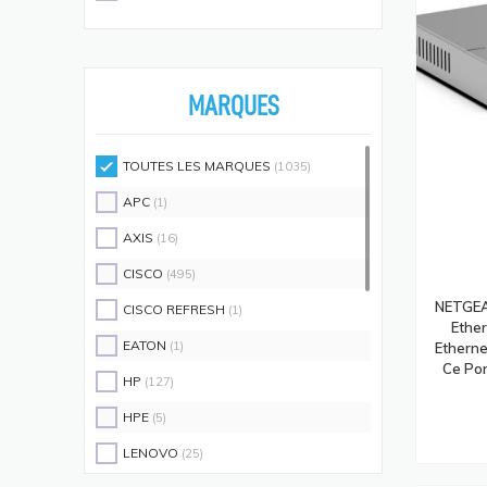
Écouteurs/casques
(594)
Moniteurs Écrans PC
(576)
Supports D'écrans
(571)
MARQUES
Disques SSD
(558)
Claviers Et Combos
(543)
TOUTES LES MARQUES
(1035)
Lecteurs De Code Barres
(524)
APC
(1)
Processeurs
(512)
AXIS
(16)
Écrans Et Protections Arrière De
CISCO
(495)
Téléphones Portables
(491)
NETGEA
CISCO REFRESH
(1)
Modules De Mémoire
(466)
Ethe
EATON
(1)
Etherne
Cartes Réseau
(433)
Ce Por
HP
(127)
Kits De Support
(408)
HPE
(5)
Frais D'aide Et Maintenance
(386)
LENOVO
(25)
Câbles Électriques
(382)