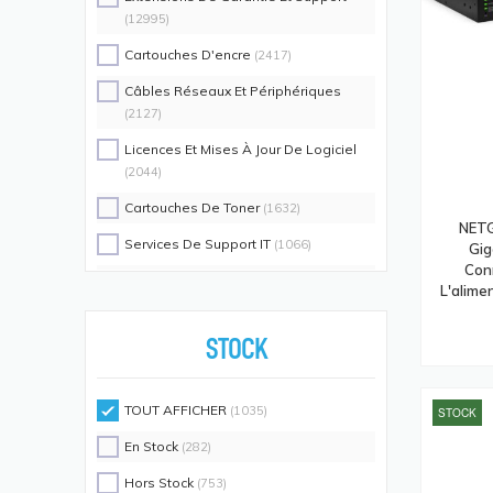
(12995)
Cartouches D'encre
(2417)
Câbles Réseaux Et Périphériques
(2127)
Licences Et Mises À Jour De Logiciel
(2044)
Cartouches De Toner
(1632)
NETG
Services De Support IT
(1066)
Gig
Con
Switch Commutateurs Réseaux
(1035)
L'alime
Coques De Protection Pour
Téléphones Portables
(883)
STOCK
Alimentations D'énergie Non
Interruptibles
(719)
TOUT AFFICHER
(1035)
STOCK
Accessoires De Racks
(689)
En Stock
(282)
Unités De Distribution D'énergie
(640)
Hors Stock
(753)