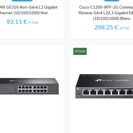
R GS316 Non-Géré L2 Gigabit
Cisco C1200-8FP-2G Commu
thernet (10/100/1000) Noir
Réseau Géré L2/L3 Gigabit E
(10/100/1000) Blanc
92,11 €
HTVA
298,25 €
HTVA
STOCK