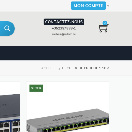
MON COMPTE
Select your language
CONTACTEZ-NOUS
0
+352397888-1
sales@sbm.lu
FIL
ACCUEIL
RECHERCHE PRODUITS SBM
D'ARIANE
STOCK