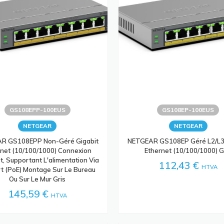
GS108EPP-100EUS
GS108EP-100EUS
NETGEAR
NETGEAR
R GS108EPP Non-Géré Gigabit
NETGEAR GS108EP Géré L2/L3 
rnet (10/100/1000) Connexion
Ethernet (10/100/1000) G
t, Supportant L'alimentation Via
112,43 €
HTVA
t (PoE) Montage Sur Le Bureau
Ou Sur Le Mur Gris
145,59 €
HTVA