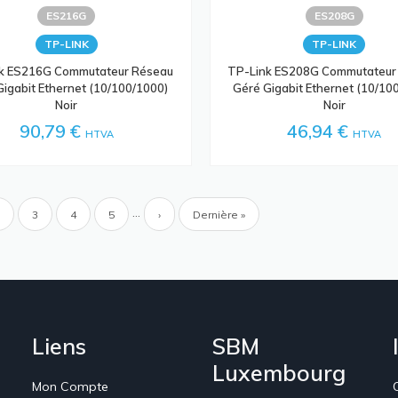
ES216G
ES208G
TP-LINK
TP-LINK
k ES216G Commutateur Réseau
TP-Link ES208G Commutateur
igabit Ethernet (10/100/1000)
Géré Gigabit Ethernet (10/10
Noir
Noir
90,79 €
46,94 €
HTVA
HTVA
ion
…
Page
Page
3
Page
4
Page
5
Page
›
Dernière
Dernière »
e
suivante
page
Liens
SBM
Luxembourg
Mon Compte