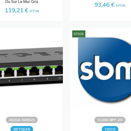
Ou Sur Le Mur Gris
93,46 €
HTVA
119,21 €
HTVA
STOCK
GS316-300EUS
C1200-8FP-2G
NETGEAR
CISCO