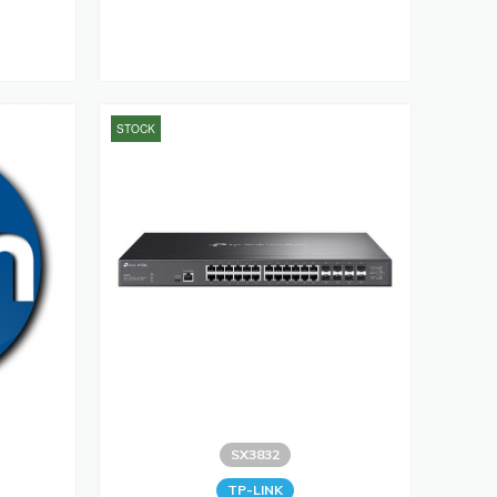
STOCK
SX3832
TP-LINK