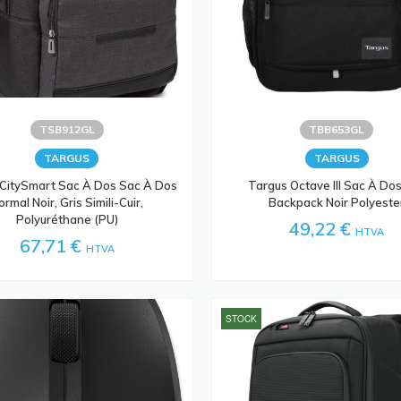
TSB912GL
TBB653GL
TARGUS
TARGUS
CitySmart Sac À Dos Sac À Dos
Targus Octave III Sac À Dos
ormal Noir, Gris Simili-Cuir,
Backpack Noir Polyeste
Polyuréthane (PU)
49,22 €
HTVA
67,71 €
HTVA
STOCK