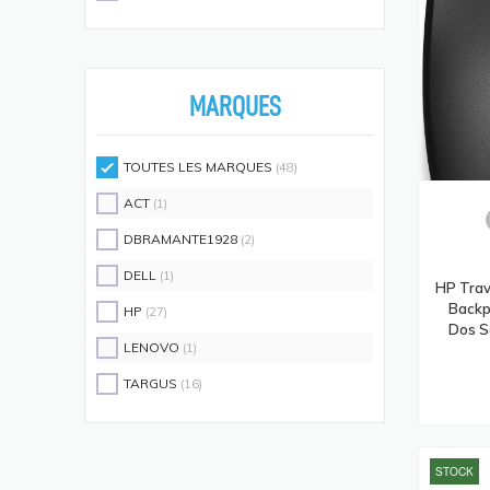
Écouteurs/casques
(594)
Moniteurs Écrans PC
(576)
Supports D'écrans
(571)
MARQUES
Disques SSD
(558)
Claviers Et Combos
(543)
TOUTES LES MARQUES
(48)
Lecteurs De Code Barres
(524)
ACT
(1)
Processeurs
(512)
DBRAMANTE1928
(2)
Écrans Et Protections Arrière De
DELL
(1)
Téléphones Portables
HP Trav
(491)
Backp
HP
(27)
Modules De Mémoire
(466)
Dos S
LENOVO
(1)
Cartes Réseau
(433)
TARGUS
(16)
Kits De Support
(408)
Frais D'aide Et Maintenance
(386)
Câbles Électriques
(382)
STOCK