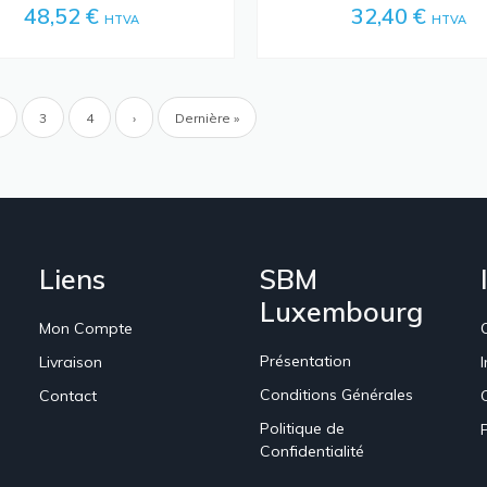
48,52 €
32,40 €
HTVA
HTVA
ion
Page
Page
3
Page
4
Page
›
Dernière
Dernière »
e
suivante
page
Liens
SBM
Luxembourg
Mon Compte
Présentation
Livraison
Conditions Générales
Contact
Politique de
Confidentialité