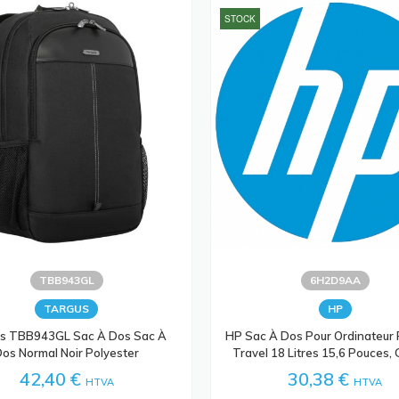
STOCK
TBB943GL
6H2D9AA
TARGUS
HP
s TBB943GL Sac À Dos Sac À
HP Sac À Dos Pour Ordinateur 
os Normal Noir Polyester
Travel 18 Litres 15,6 Pouces, 
42,40 €
30,38 €
HTVA
HTVA