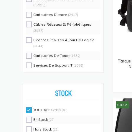
(12995)
Cartouches D'encre
(2417)
Câbles Réseaux Et Périphériques
(2127)
Licences Et Mises À Jour De Logiciel
(2044)
Cartouches De Toner
(1632)
Targus 
Services De Support IT
(1066)
N
Switch Commutateurs Réseaux
(1035)
Coques De Protection Pour
Téléphones Portables
(883)
STOCK
Alimentations D'énergie Non
STOCK
Interruptibles
(719)
TOUT AFFICHER
(48)
Accessoires De Racks
(689)
En Stock
(27)
Unités De Distribution D'énergie
(640)
Hors Stock
(21)