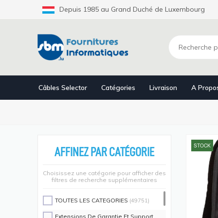
Aller
Depuis 1985 au Grand Duché de Luxembourg
au
contenu
principal
Câbles Selector
Catégories
Livraison
A Propo
STOCK
AFFINEZ PAR CATÉGORIE
Choisissez une catégorie pour afficher des
filtres de recherche supplémentaires
TOUTES LES CATEGORIES
(49751)
Extensions De Garantie Et Support