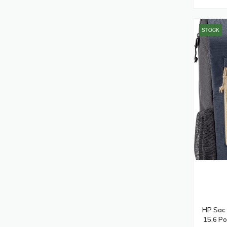
Ordinateurs Portables Notebooks
(222)
STOCK
Adaptateurs De Puissance &
Onduleurs
(208)
Caméras De Sécurité
(195)
Stations D'accueil
(195)
Ordinateurs De Bureau PC
(182)
Batteries De L'onduleur
(173)
Vidéo-Projecteurs
(173)
Hubs & Concentrateurs
(163)
Serveurs De Stockage
(163)
Lecteurs USB Flash
(155)
Scanners
(152)
HP Sac 
Affichages De Messages
15,6 Po
(142)