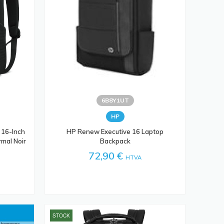
6B8Y1UT
HP
 16-Inch
HP Renew Executive 16 Laptop
mal Noir
Backpack
72,90 €
HTVA
STOCK