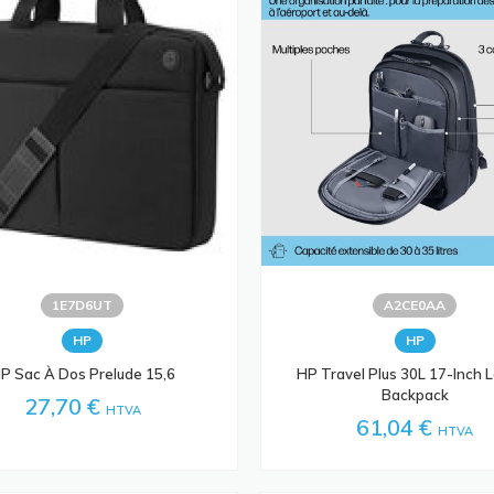
1E7D6UT
A2CE0AA
HP
HP
P Sac À Dos Prelude 15,6
HP Travel Plus 30L 17-Inch 
Backpack
27,70 €
HTVA
61,04 €
HTVA