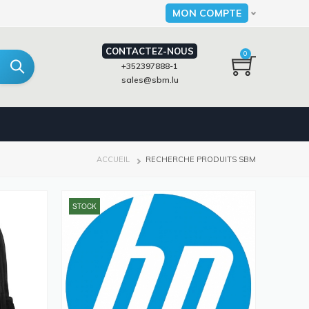
MON COMPTE
Select your language
CONTACTEZ-NOUS
0
+352397888-1
sales@sbm.lu
FIL
ACCUEIL
RECHERCHE PRODUITS SBM
D'ARIANE
STOCK