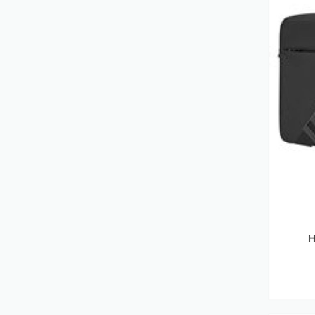
Armoires Rack
(381)
Filtres Anti-Reflets Pour Écran Et Filtres
De Confidentialité
(364)
Modules Émetteurs-Récepteurs De
Réseau
(345)
Accessoires De Montage De
Moniteurs
(331)
Montages Des Affichages De
Messages
(329)
Support Antivol Pour Tablettes
(326)
Imprimantes Multifonctions
(319)
Disques Durs
(318)
H
Security Software
(301)
Serveurs
(300)
Rubans D'étiquettes
(295)