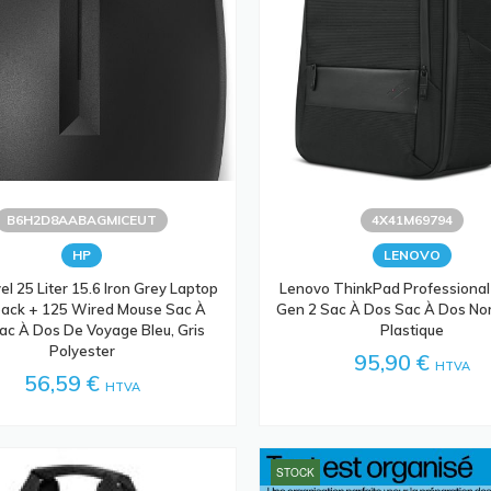
B6H2D8AABAGMICEUT
4X41M69794
HP
LENOVO
el 25 Liter 15.6 Iron Grey Laptop
Lenovo ThinkPad Professional
ack + 125 Wired Mouse Sac À
Gen 2 Sac À Dos Sac À Dos Nor
ac À Dos De Voyage Bleu, Gris
Plastique
Polyester
95,90 €
HTVA
56,59 €
HTVA
STOCK