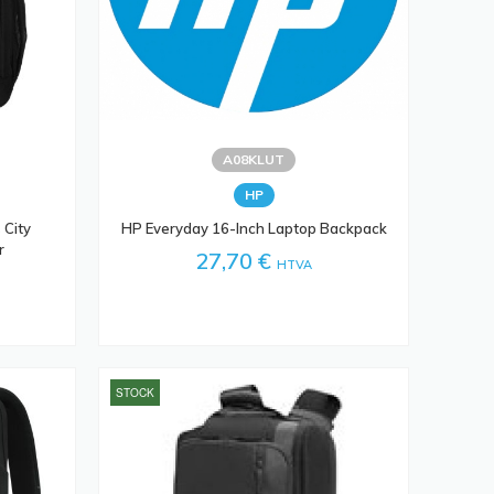
A08KLUT
HP
 City
HP Everyday 16-Inch Laptop Backpack
r
27,70 €
HTVA
STOCK