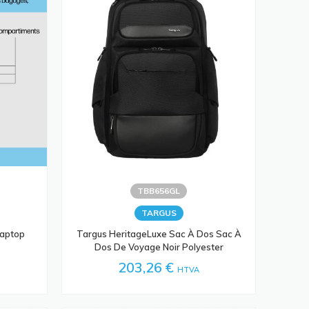
TBB656GL
TARGUS
Laptop
Targus HeritageLuxe Sac À Dos Sac À
Dos De Voyage Noir Polyester
203,26 €
HTVA