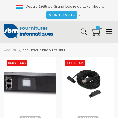
Aller
Depuis 1985 au Grand Duché de Luxembourg
au
contenu
MON COMPTE
Select your language
principal
0
FIL
ACCUEIL
RECHERCHE PRODUITS SBM
D'ARIANE
HORS STOCK
HORS STOCK