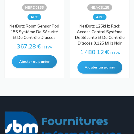
NBPD0155
NBACS125
APC
APC
NetBotz Room Sensor Pod
NetBotz 125kHz Rack
155 Système De Sécurité
Access Control Système
Et De Contrôle D'accès
De Sécurité Et De Contrôle
D'accès 0.125 MHz Noir
367,28 €
HTVA
1.480,12 €
HTVA