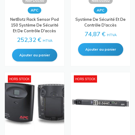
NBPD0150
NBES0302
APC
APC
NetBotz Rack Sensor Pod
Système De Sécurité Et De
150 Système De Sécurité
Contrôle D'accès
Et De Contrôle D'accès
74,87 €
HTVA
252,32 €
HTVA
HORS STOCK
HORS STOCK