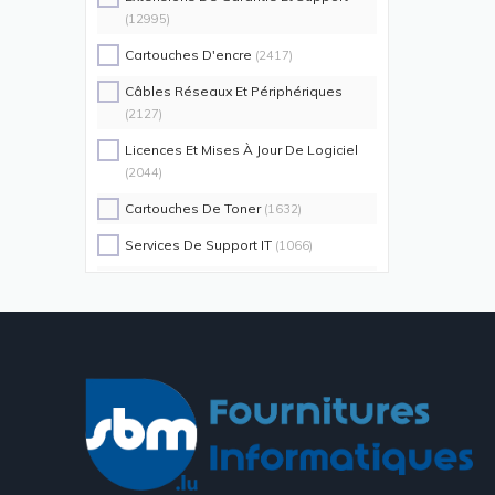
(12995)
Cartouches D'encre
(2417)
Câbles Réseaux Et Périphériques
(2127)
Licences Et Mises À Jour De Logiciel
(2044)
Cartouches De Toner
(1632)
Services De Support IT
(1066)
Switch Commutateurs Réseaux
(1035)
Coques De Protection Pour
Téléphones Portables
(883)
Alimentations D'énergie Non
Interruptibles
(719)
Accessoires De Racks
(689)
Unités De Distribution D'énergie
(640)