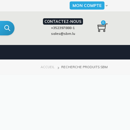
MON COMPTE
Select your language
CONTACTEZ-NOUS
0
+352397888-1
sales@sbm.lu
FIL
ACCUEIL
RECHERCHE PRODUITS SBM
D'ARIANE