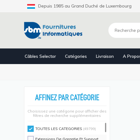
Aller
Depuis 1985 au Grand Duché de Luxembourg
au
contenu
principal
Câbles Selector
Catégories
Livraison
A Propo
AFFINEZ PAR CATÉGORIE
Choisissez une catégorie pour afficher des
filtres de recherche supplémentaires
TOUTES LES CATEGORIES
(49799)
Extensions De Garantie Et Support