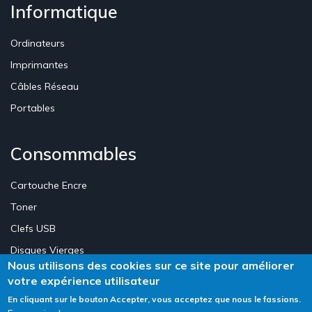
Informatique
Ordinateurs
Imprimantes
Câbles Réseau
Portables
Consommables
Cartouche Encre
Toner
Clefs USB
Disques Vierges
Nous utilisons des cookies sur ce site pour améliorer
votre expérience utilisateur
Création Site E-commerce Luxembourg - Neweb Creations
En cliquant sur le bouton Accepter, vous acceptez que nous le fassions.