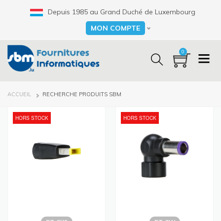
Aller
Depuis 1985 au Grand Duché de Luxembourg
au
contenu
MON COMPTE
Select your language
principal
0
FIL
ACCUEIL
RECHERCHE PRODUITS SBM
D'ARIANE
HORS STOCK
HORS STOCK