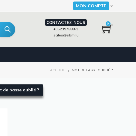
MON COMPTE
Select your language
CONTACTEZ-NOUS
0
+352397888-1
sales@sbm.lu
FIL
ACCUEIL
MOT DE PASSE OUBLIÉ ?
D'ARIANE
t de passe oublié ?
(onglet
actif)