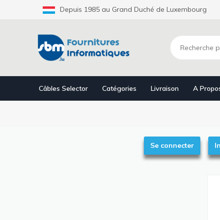
Aller
Depuis 1985 au Grand Duché de Luxembourg
au
contenu
principal
Câbles Selector
Catégories
Livraison
A Propo
Onglets
Se connecter
I
principaux