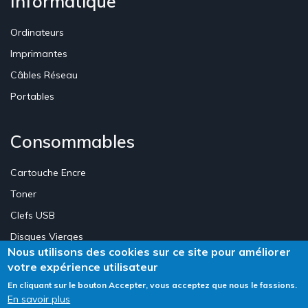
Informatique
Ordinateurs
Imprimantes
Câbles Réseau
Portables
Consommables
Cartouche Encre
Toner
Clefs USB
Disques Vierges
Nous utilisons des cookies sur ce site pour améliorer
votre expérience utilisateur
Création Site E-commerce Luxembourg - Neweb Creations
En cliquant sur le bouton Accepter, vous acceptez que nous le fassions.
En savoir plus