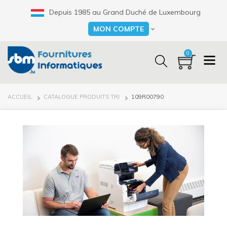
Aller
Depuis 1985 au Grand Duché de Luxembourg
au
contenu
MON COMPTE
Select your language
principal
0
FIL
ACCUEIL
CATALOGUE PRODUITS TRI
109R00790
D'ARIANE