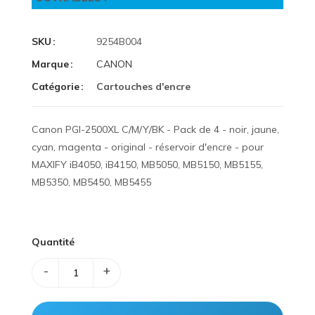
SKU
9254B004
Marque
CANON
Catégorie
Cartouches d'encre
Canon PGI-2500XL C/M/Y/BK - Pack de 4 - noir, jaune,
cyan, magenta - original - réservoir d'encre - pour
MAXIFY iB4050, iB4150, MB5050, MB5150, MB5155,
MB5350, MB5450, MB5455
Quantité
-
+