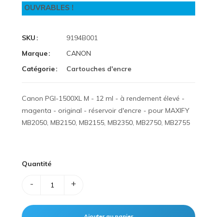
OUVRABLES !
SKU
9194B001
Marque
CANON
Catégorie
Cartouches d'encre
Canon PGI-1500XL M - 12 ml - à rendement élevé -
magenta - original - réservoir d'encre - pour MAXIFY
MB2050, MB2150, MB2155, MB2350, MB2750, MB2755
Quantité
-
+