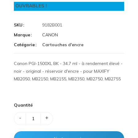
OUVRABLES !
SKU
9182B001
Marque
CANON
Catégorie
Cartouches d'encre
Canon PGI-1500XL BK - 34.7 ml - à rendement élevé -
noir - original - réservoir d'encre - pour MAXIFY
MB2050, MB2150, MB2155, MB2350, MB2750, MB2755
Quantité
-
+