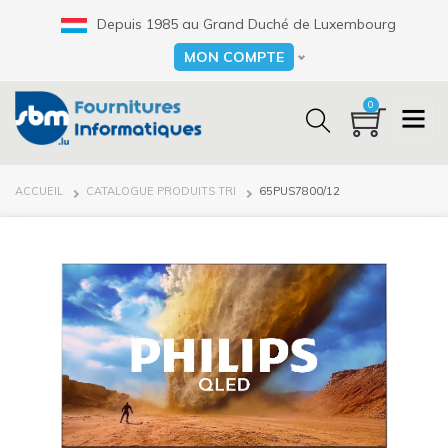
Aller
Depuis 1985 au Grand Duché de Luxembourg
au
contenu
MON COMPTE
Select your language
principal
0
FIL
ACCUEIL
CATALOGUE PRODUITS TRI
65PUS7800/12
D'ARIANE