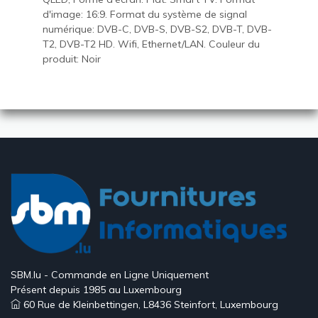
d'image: 16:9. Format du système de signal
numérique: DVB-C, DVB-S, DVB-S2, DVB-T, DVB-
T2, DVB-T2 HD. Wifi, Ethernet/LAN. Couleur du
produit: Noir
SBM.lu - Commande en Ligne Uniquement
Présent depuis 1985 au Luxembourg
60 Rue de Kleinbettingen, L8436 Steinfort, Luxembourg