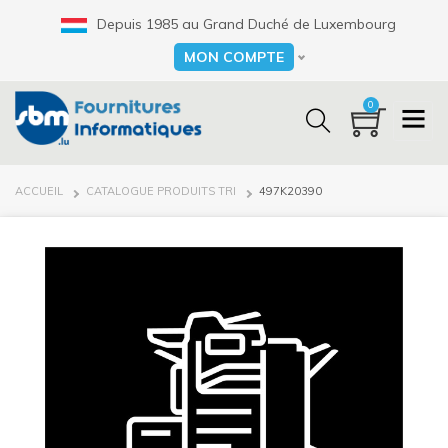
Aller
Depuis 1985 au Grand Duché de Luxembourg
au
contenu
MON COMPTE
Select your language
principal
0
FIL
ACCUEIL
CATALOGUE PRODUITS TRI
497K20390
D'ARIANE