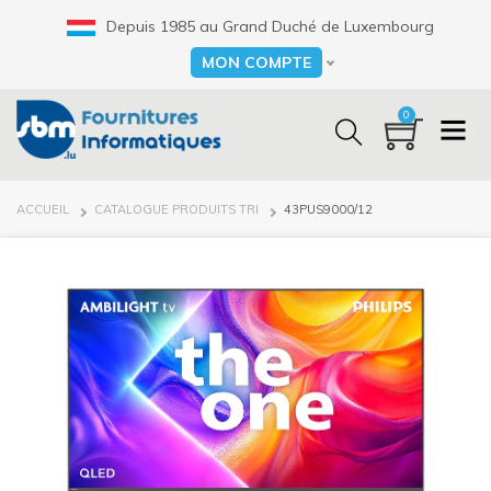
Aller
Depuis 1985 au Grand Duché de Luxembourg
au
contenu
MON COMPTE
Select your language
principal
0
FIL
ACCUEIL
CATALOGUE PRODUITS TRI
43PUS9000/12
D'ARIANE