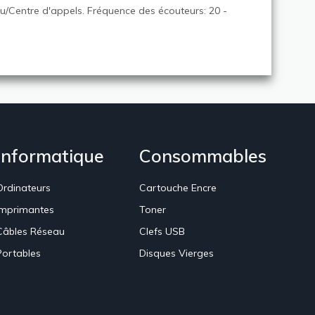
au/Centre d'appels. Fréquence des écouteurs: 20 -
Informatique
Consommables
Ordinateurs
Cartouche Encre
Imprimantes
Toner
Câbles Réseau
Clefs USB
Portables
Disques Vierges