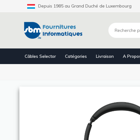
Aller
Depuis 1985 au Grand Duché de Luxembourg
au
contenu
principal
Câbles Selector
Catégories
Livraison
A Propo