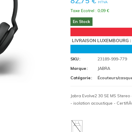
82,75 €
HTVA
Taxe Ecotrel : 0,09 €
En Stock
LIVRAISON LUXEMBOURG : 
SKU
23189-999-779
Marque
JABRA
Catégorie
Écouteurs/casqu
Jabra Evolve2 30 SE MS Stereo -
- isolation acoustique - Certif