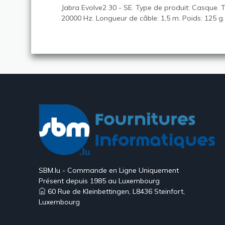
Jabra Evolve2 30 - SE. Type de produit: Casque. T
20000 Hz. Longueur de câble: 1,5 m. Poids: 125 g.
SBM.lu - Commande en Ligne Uniquement
Présent depuis 1985 au Luxembourg
60 Rue de Kleinbettingen, L8436 Steinfort,
Luxembourg