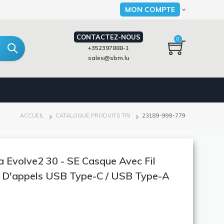
MON COMPTE
Select your language
CONTACTEZ-NOUS
0
+352397888-1
sales@sbm.lu
FIL
ACCUEIL
CATALOGUE PRODUITS TRI
23189-999-779
D'ARIANE
 Evolve2 30 - SE Casque Avec Fil
 D'appels USB Type-C / USB Type-A