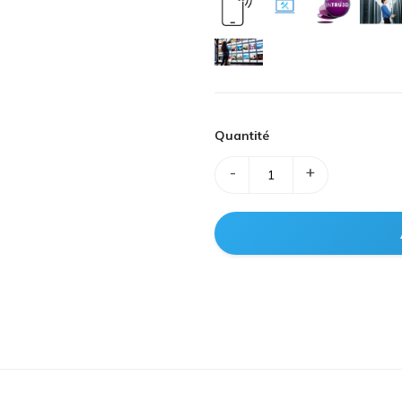
Quantité
-
+