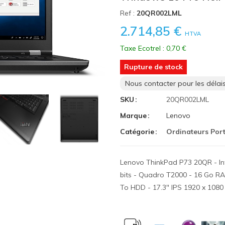
Ref :
20QR002LML
2.714,85 €
HTVA
Taxe Ecotrel : 0,70 €
Rupture de stock
Nous contacter pour les délais
SKU
20QR002LML
Marque
Lenovo
Catégorie
Ordinateurs Por
Lenovo ThinkPad P73 20QR - Int
bits - Quadro T2000 - 16 Go R
To HDD - 17.3" IPS 1920 x 1080 (F