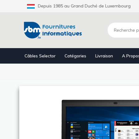
Aller
Depuis 1985 au Grand Duché de Luxembourg
au
contenu
principal
Câbles Selector
Catégories
Livraison
A Propo