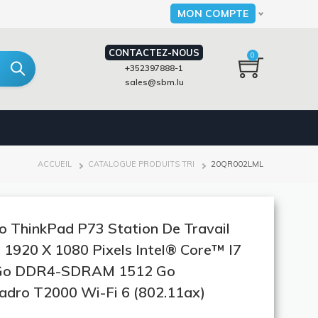
MON COMPTE
Select your language
CONTACTEZ-NOUS
0
+352397888-1
sales@sbm.lu
FIL
ACCUEIL
CATALOGUE PRODUITS TRI
20QR002LML
D'ARIANE
 ThinkPad P73 Station De Travail
) 1920 X 1080 Pixels Intel® Core™ I7
6 Go DDR4-SDRAM 1512 Go
ro T2000 Wi-Fi 6 (802.11ax)