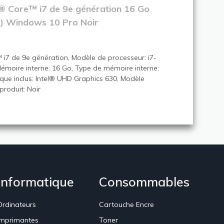
l® Core™ i7 de 9e génération 16 Go
 Windows 10 Pro Noir
 i7 de 9e génération, Modèle de processeur: i7-
 Mémoire interne: 16 Go, Type de mémoire interne:
e inclus: Intel® UHD Graphics 630, Modèle
produit: Noir
Informatique
Consommables
Ordinateurs
Cartouche Encre
Imprimantes
Toner