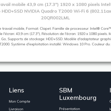
avail mobile 43,9 cm (17.3") 1920 x 1080 pixels Inte
HDD+SSD NVIDIA Quadro T2000 Wi-Fi 6 (802.11ax)
20QR002LML
 travail mobile, Format: Clapet. Famille de processeur: Intel® Core™
 l'écran: 43,9 cm (17.3"), Résolution de l'écran: 1920 x 1080 pixels.
Go, Supports de stockage: HDD+SSD. Modèle d'adaptateur graphiqu
2000. Système d'exploitation installé: Windows 10 Pro. Couleur du 
Liens
SBM
Luxembourg
Mon Compte
Présentation
Livraison