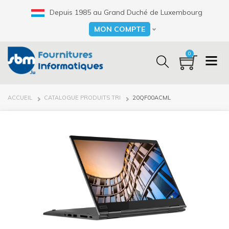
Aller
Depuis 1985 au Grand Duché de Luxembourg
au
contenu
MON COMPTE
Select your language
principal
0
FIL
ACCUEIL
CATALOGUE PRODUITS TRI
20QF00ACML
D'ARIANE