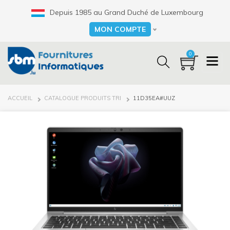
Aller
Depuis 1985 au Grand Duché de Luxembourg
au
contenu
MON COMPTE
Select your language
principal
0
FIL
ACCUEIL
CATALOGUE PRODUITS TRI
11D35EA#UUZ
D'ARIANE