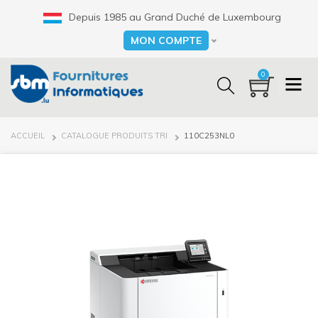
Aller
Depuis 1985 au Grand Duché de Luxembourg
au
contenu
MON COMPTE
Select your language
principal
0
FIL
ACCUEIL
CATALOGUE PRODUITS TRI
110C253NL0
D'ARIANE