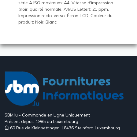
série A ISO maximum: A4. Vitesse d'impression
(noir, qualité normale, A4/US Letter): 21 ppm,
Impression recto-verso. Écran: LCD, Couleur du
produit: Noir, Blanc
SBM.lu - Commande en Ligne Uniquement
Présent depuis 1985 au Luxembourg
60 Rue de Kleinbettingen, L8436 Steinfort, Luxembourg