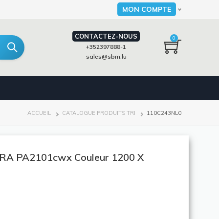
MON COMPTE
Select your language
CONTACTEZ-NOUS
0
+352397888-1
sales@sbm.lu
FIL
ACCUEIL
CATALOGUE PRODUITS TRI
110C243NL0
D'ARIANE
RA PA2101cwx Couleur 1200 X