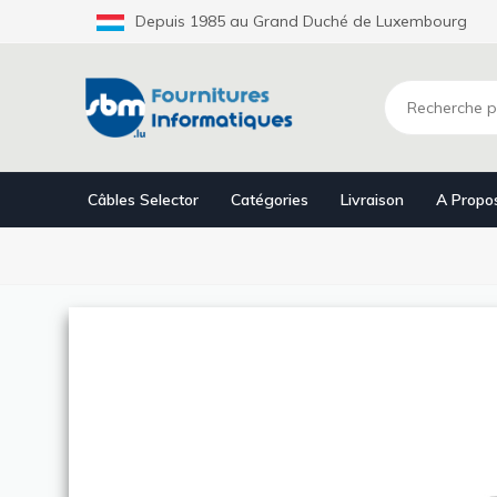
Aller
Depuis 1985 au Grand Duché de Luxembourg
au
contenu
principal
Câbles Selector
Catégories
Livraison
A Propo