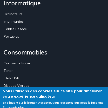
Informatique
Ordinateurs
Imprimantes
Câbles Réseau
Portables
Consommables
Cartouche Encre
Toner
Clefs USB
Disques Vierges
Nous utilisons des cookies sur ce site pour améliorer
votre expérience utilisateur
Création Site E-commerce Luxembourg - Neweb Creations
En cliquant sur le bouton Accepter, vous acceptez que nous le fassions.
En savoir plus