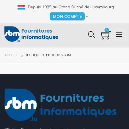
Aller
Depuis 1985 au Grand Duché de Luxembourg
au
contenu
MON COMPTE
Select your language
principal
0
FIL
ACCUEIL
RECHERCHE PRODUITS SBM
D'ARIANE