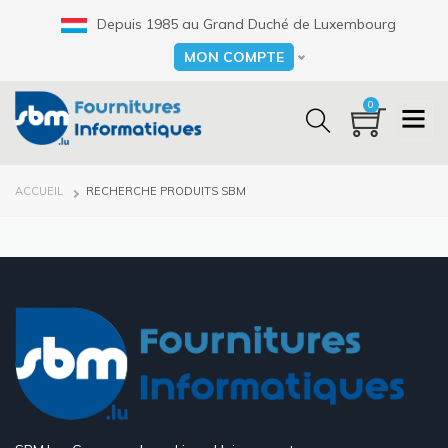
Aller
Depuis 1985 au Grand Duché de Luxembourg
au
contenu
MON COMPTE
Select your language
principal
0
FIL
ACCUEIL
RECHERCHE PRODUITS SBM
D'ARIANE