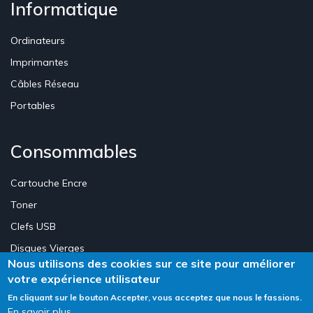
Informatique
Ordinateurs
Imprimantes
Câbles Réseau
Portables
Consommables
Cartouche Encre
Toner
Clefs USB
Disques Vierges
Nous utilisons des cookies sur ce site pour améliorer
votre expérience utilisateur
Création Site E-commerce Luxembourg - Neweb Creations
En cliquant sur le bouton Accepter, vous acceptez que nous le fassions.
En savoir plus