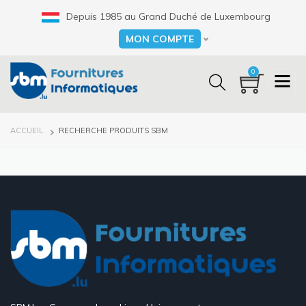
Aller
Depuis 1985 au Grand Duché de Luxembourg
au
contenu
MON COMPTE
Select your language
principal
0
FIL
ACCUEIL
RECHERCHE PRODUITS SBM
D'ARIANE