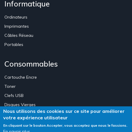
Informatique
Ordinateurs
Imprimantes
Câbles Réseau
Portables
Consommables
Cartouche Encre
Toner
Clefs USB
Disques Vierges
Nous utilisons des cookies sur ce site pour améliorer
votre expérience utilisateur
Création Site E-commerce Luxembourg - Neweb Creations
En cliquant sur le bouton Accepter, vous acceptez que nous le fassions.
En savoir plus