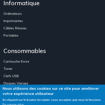
Informatique
Ordinateurs
Imprimantes
Câbles Réseau
Portables
Consommables
Cartouche Encre
Toner
Clefs USB
Disques Vierges
Nous utilisons des cookies sur ce site pour améliorer
votre expérience utilisateur
Création Site E-commerce Luxembourg - Neweb Creations
En cliquant sur le bouton Accepter, vous acceptez que nous le fassions.
En savoir plus