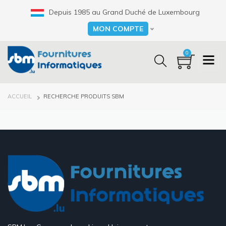
Aller
Depuis 1985 au Grand Duché de Luxembourg
au
contenu
MON COMPTE
Select your language
principal
0
FIL
ACCUEIL
RECHERCHE PRODUITS SBM
D'ARIANE