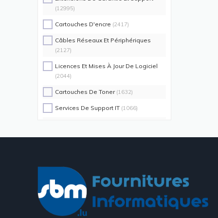
(12995)
Cartouches D'encre
(2417)
Câbles Réseaux Et Périphériques
(2127)
Licences Et Mises À Jour De Logiciel
(2044)
Cartouches De Toner
(1632)
Services De Support IT
(1066)
Switch Commutateurs Réseaux
(1035)
Coques De Protection Pour
Téléphones Portables
(883)
Alimentations D'énergie Non
Interruptibles
(719)
Accessoires De Racks
(689)
Unités De Distribution D'énergie
(640)