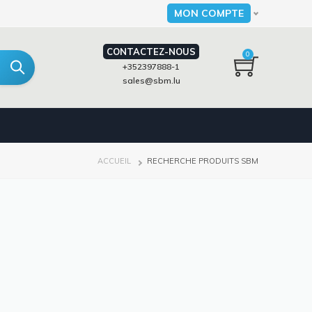
MON COMPTE
Select your language
CONTACTEZ-NOUS
0
+352397888-1
sales@sbm.lu
FIL
ACCUEIL
RECHERCHE PRODUITS SBM
D'ARIANE