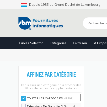
Aller
Depuis 1985 au Grand Duché de Luxembourg
au
contenu
principal
Câbles Selector
Catégories
Livraison
A Propo
AFFINEZ PAR CATÉGORIE
Choisissez une catégorie pour afficher des
filtres de recherche supplémentaires
TOUTES LES CATEGORIES
(49799)
Extensions De Garantie Et Support